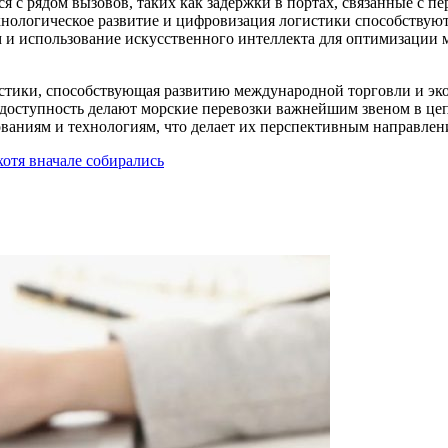
я с рядом вызовов, таких как задержки в портах, связанные с п
хнологическое развитие и цифровизация логистики способству
 и использование искусственного интеллекта для оптимизации 
истики, способствующая развитию международной торговли и эк
 доступность делают морские перевозки важнейшим звеном в це
ованиям и технологиям, что делает их перспективным направлен
хотя вначале собирались