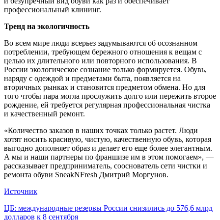
и безупречный вид обуви как раз и обеспечивает
профессиональный клининг.
Тренд на экологичность
Во всем мире люди всерьез задумываются об осознанном
потреблении, требующем бережного отношения к вещам с
целью их длительного или повторного использования. В
России экологическое сознание только формируется. Обувь,
наряду с одеждой и предметами быта, появляется на
вторичных рынках и становится предметом обмена. Но для
того чтобы пара могла прослужить долго или пережить второе
рождение, ей требуется регулярная профессиональная чистка
и качественный ремонт.
«Количество заказов в наших точках только растет. Люди
хотят носить красивую, чистую, качественную обувь, которая
выгодно дополняет образ и делает его еще более элегантным.
А мы и наши партнеры по франшизе им в этом помогаем», —
рассказывает предприниматель, сооснователь сети чистки и
ремонта обуви SneakNFresh Дмитрий Моргунов.
Источник
Навигация
ЦБ: международные резервы России снизились до 576,6 млрд
долларов к 8 сентября