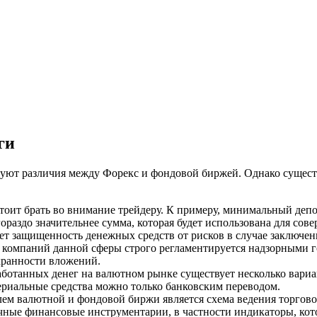
ги
уют различия между Форекс и фондовой биржей. Однако существ
тоит брать во внимание трейдеру. К примеру, минимальный депо
ораздо значительнее сумма, которая будет использована для сове
ет защищенность денежных средств от рисков в случае заключе
х компаний данной сферы строго регламентируется надзорными 
хранности вложений.
ботанных денег на валютном рынке существует несколько вариа
ериальные средства можно только банковским переводом.
м валютной и фондовой биржи является схема ведения торговой 
чные финансовые инструментарии, в частности индикаторы, ко