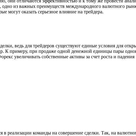
они отличаются эффективностью и к тому же провести анализ 
уй, одно из важных преимуществ международного валютного рынк
ые могут оказать серьезное влияние на трейдера.
делки, ведь для трейдеров существуют единые условия для откр
р. К примеру, при продаже одной денежной единицы пары одно
орекс увеличивать собственные активы за счет роста и падения
я в реализации команды на совершение сделки. Так, на валютн