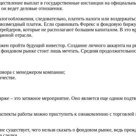
существление выплат в государственные инстанции на официаль
й он ведет деловые отношения.
логообложения, следовательно, платить налоги или воздержатьс
звозмездный платеж. Если сравнивать Форекс и фондовую биржу 
 трейдеров, которые не располагают большим капиталом. В это 
данной отрасли.
лжен пройти будущий инвестор. Создание личного аккаунта на р
фондовом рынке стоит лишь мечтать. Средняя продолжительность 
овора с менеджером компании;
ичестве.
бирже – это затяжное мероприятие. Оно является еще одним под
аспекты работы можно приступить к ознакомлению с торговлей 
е существует, чего нельзя сказать о фондовом рынке, ведь пре
а сделки.