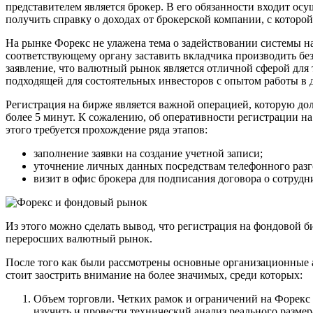
представителем является брокер. В его обязанности входит о
получить справку о доходах от брокерской компании, с которо
На рынке Форекс не улажена тема о задействовании системы на
соответствующему органу заставить вкладчика производить бе
заявление, что валютный рынок является отличной сферой для
подходящей для состоятельных инвесторов с опытом работы в 
Регистрация на бирже является важной операцией, которую до
более 5 минут. К сожалению, об оперативности регистрации на 
этого требуется прохождение ряда этапов:
заполнение заявки на создание учетной записи;
уточнение личных данных посредствам телефонного разг
визит в офис брокера для подписания договора о сотрудн
Из этого можно сделать вывод, что регистрация на фондовой 
переросших валютный рынок.
После того как были рассмотрены основные организационные 
стоит заострить внимание на более значимых, среди которых:
Объем торговли. Четких рамок и ограничений на Форекс н
изучить и провести технический анализ реального размер