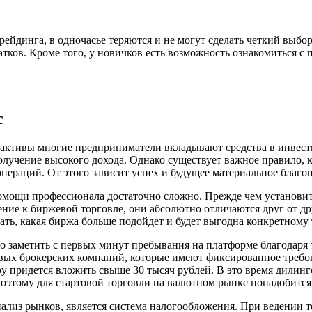
ейдинга, в одночасье теряются и не могут сделать четкий выбо
тков. Кроме того, у новичков есть возможность ознакомиться с
с
 активы многие предприниматели вкладывают средства в инвест
олучение высокого дохода. Однако существует важное правило, 
пераций. От этого зависит успех и будущее материальное благо
омощи профессионала достаточно сложно. Прежде чем установит
ние к биржевой торговле, они абсолютно отличаются друг от др
ать, какая биржа больше подойдет и будет выгодна конкретному 
 заметить с первых минут пребывания на платформе благодаря т
овых брокерских компаний, которые имеют фиксированное треб
ру придется вложить свыше 30 тысяч рублей. В это время дили
поэтому для стартовой торговли на валютном рынке понадобится 
лиз рынков, является система налогообложения. При ведении 