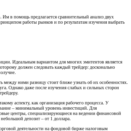
р. Им в помощь предлагается сравнительный анализ двух
 принципом работы рынков и по результатам изучения выбрать
иции. Идеальным вариантом для многих эмитентов является
которому должен следовать каждый трейдер: досконально
получие.
ь между ними разницу стоит ближе узнать об их особенностях.
уга. Однако даже после изучения слабых и сильных сторон
трейдеру.
акому аспекту, как организация рабочего процесса. У
ование – минимальный уровень инвестиций. Для
нговые центры, специализирующиеся на ведении финансовой
небольшой депозит – от 1 доллара.
торговой деятельности на фондовой бирже налоговым