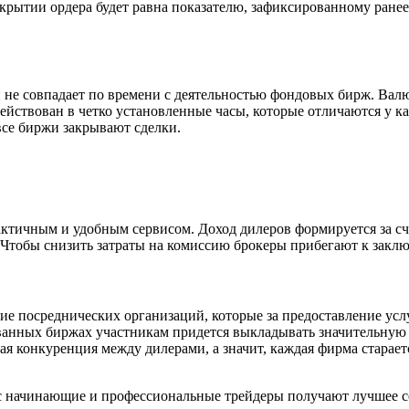
ткрытии ордера будет равна показателю, зафиксированному ранее
не совпадает по времени с деятельностью фондовых бирж. Валю
ействован в четко установленные часы, которые отличаются у 
все биржи закрывают сделки.
актичным и удобным сервисом. Доход дилеров формируется за сче
Чтобы снизить затраты на комиссию брокеры прибегают к заклю
ие посреднических организаций, которые за предоставление ус
анных биржах участникам придется выкладывать значительную с
ая конкуренция между дилерами, а значит, каждая фирма старае
екс начинающие и профессиональные трейдеры получают лучшее 