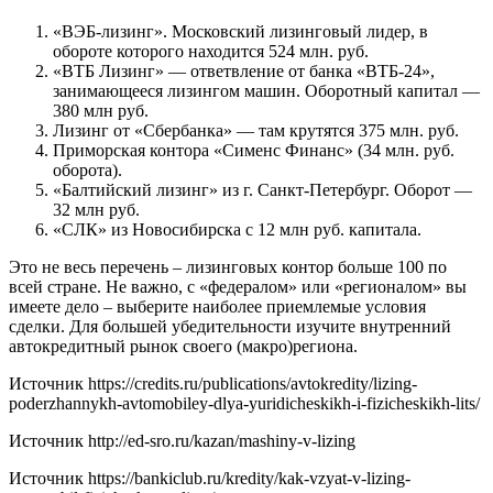
«ВЭБ-лизинг». Московский лизинговый лидер, в
обороте которого находится 524 млн. руб.
«ВТБ Лизинг» — ответвление от банка «ВТБ-24»,
занимающееся лизингом машин. Оборотный капитал —
380 млн руб.
Лизинг от «Сбербанка» — там крутятся 375 млн. руб.
Приморская контора «Сименс Финанс» (34 млн. руб.
оборота).
«Балтийский лизинг» из г. Санкт-Петербург. Оборот —
32 млн руб.
«СЛК» из Новосибирска с 12 млн руб. капитала.
Это не весь перечень – лизинговых контор больше 100 по
всей стране. Не важно, с «федералом» или «регионалом» вы
имеете дело – выберите наиболее приемлемые условия
сделки. Для большей убедительности изучите внутренний
автокредитный рынок своего (макро)региона.
Источник
https://credits.ru/publications/avtokredity/lizing-
poderzhannykh-avtomobiley-dlya-yuridicheskikh-i-fizicheskikh-lits/
Источник
http://ed-sro.ru/kazan/mashiny-v-lizing
Источник
https://bankiclub.ru/kredity/kak-vzyat-v-lizing-