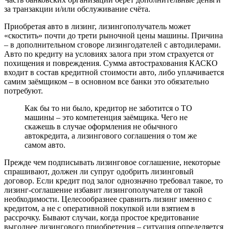
за транзакции и/или обслуживание счёта.
Приобретая авто в лизинг, лизингополучатель может
«скостить» почти до трети рыночной цены машины. Причина
– в дополнительном сговоре лизингодателей с автодилерами.
Авто по кредиту на условиях залога при этом страхуется от
похищения и повреждения. Сумма автострахования КАСКО
входит в состав кредитной стоимости авто, либо уплачивается
самим заёмщиком – в основном все банки это обязательно
потребуют.
Как бы то ни было, кредитор не заботится о ТО
машины – это компетенция заёмщика. Чего не
скажешь в случае оформления не обычного
автокредита, а лизингового соглашения о том же
самом авто.
Прежде чем подписывать лизинговое соглашение, некоторые
спрашивают, должен ли супруг одобрить лизинговый
договор. Если кредит под залог однозначно требовал такое, то
лизинг-соглашение избавит лизингополучателя от такой
необходимости. Целесообразнее сравнить лизинг именно с
кредитом, а не с оперативной покупкой или взятием в
рассрочку. Бывают случаи, когда простое кредитование
выгоднее лизингового приобретения – ситуация определяется