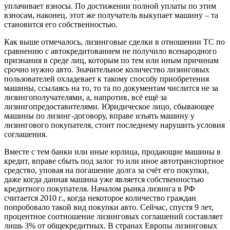
уплачивает взносы. По достижении полной уплаты по этим
взносам, наконец, этот же получатель выкупает машину – та
становится его собственностью.
Как выше отмечалось, лизинговые сделки в отношении ТС по
сравнению с автокредитованием не получило всенародного
признания в среде лиц, которым по тем или иным причинам
срочно нужно авто. Значительное количество лизинговых
пользователей охладевает к такому способу приобретения
машины, ссылаясь на то, то та по документам числится не за
лизингополучателями, а, напротив, всё ещё за
лизингопредоставителями. Юридическое лицо, сбывающее
машины по лизинг-договору, вправе изъять машину у
лизингового покупателя, стоит последнему нарушить условия
соглашения.
Вместе с тем банки или иные юрлица, продающие машины в
кредит, вправе сбыть под залог то или иное автотранспортное
средство, уповая на погашение долга за счёт его покупки,
даже когда данная машина уже является собственностью
кредитного покупателя. Началом рынка лизинга в РФ
считается 2010 г., когда некоторое количество граждан
попробовало такой вид покупки авто. Сейчас, спустя 9 лет,
процентное соотношение лизинговых соглашений составляет
лишь 3% от общекредитных. В странах Европы лизинговых