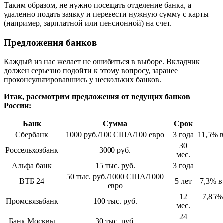
Таким образом, не нужно посещать отделение банка, а
удаленно подать заявку и перевести нужную сумму с карты
(например, зарплатной или пенсионной) на счет.
Предложения банков
Каждый из нас желает не ошибиться в выборе. Вкладчик
должен серьезно подойти к этому вопросу, заранее
проконсультировавшись у нескольких банков.
Итак, рассмотрим предложения от ведущих банков
России:
Банк
Сумма
Срок
Сбербанк
1000 руб./100 США/100 евро
3 года
11,5% 
30
Россельхозбанк
3000 руб.
мес.
Альфа банк
15 тыс. руб.
3 года
50 тыс. руб./1000 США/1000
ВТБ 24
5 лет
7,3% в
евро
12
7,85%
Промсвязьбанк
100 тыс. руб.
мес.
24
Банк Москвы
30 тыс. руб.