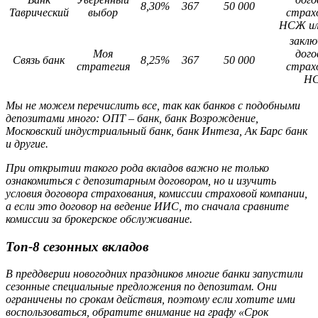
8,30%
367
50 000
Таврический
выбор
страх
НСЖ и
заклю
Моя
дого
Связь банк
8,25%
367
50 000
стратегия
страх
Н
Мы не можем перечислить все, так как банков с подобными
депозитами много: ОПТ – банк, банк Возрождение,
Московский индустриальный банк, банк Интеза, Ак Барс банк
и другие.
При открытии такого рода вкладов важно не только
ознакомиться с депозитарным договором, но и изучить
условия договора страхования, комиссии страховой компании,
а если это договор на ведение ИИС, то сначала сравните
комиссии за брокерское обслуживание.
Топ-8 сезонных вкладов
В преддверии новогодних праздников многие банки запустили
сезонные специальные предложения по депозитам. Они
ограничены по срокам действия, поэтому если хотите ими
воспользоваться, обратите внимание на графу «Срок