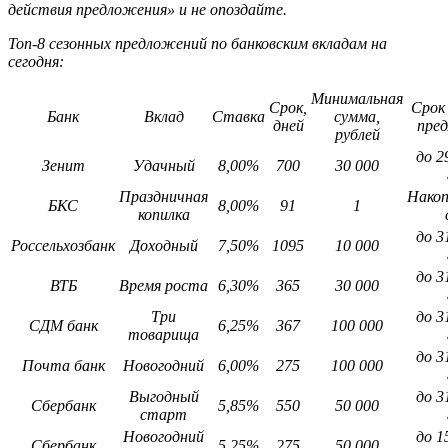
действия предложения» и не опоздайте.
Топ-8 сезонных предложений по банковским вкладам на
сегодня:
Минимальная
Срок,
Срок
Банк
Вклад
Ставка
сумма,
дней
пре
рублей
до 2
Зенит
Удачный
8,00%
700
30 000
Праздничная
Нако
БКС
8,00%
91
1
копилка
до 3
Россельхозбанк
Доходный
7,50%
1095
10 000
до 3
ВТБ
Время роста
6,30%
365
30 000
Три
до 3
СДМ банк
6,25%
367
100 000
товарища
до 3
Почта банк
Новогодний
6,00%
275
100 000
Выгодный
до 3
Сбербанк
5,85%
550
50 000
старт
Новогодний
до 1
Сбербанк
5,25%
275
50 000