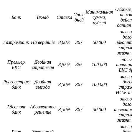
Особые 
Минимальная
Срок,
на ко
Банк
Вклад
Ставка
сумма,
дней
дейс
рублей
данная
заклю
дого
Газпромбанк
На вершине
8,60%
367
50 000
накопит
страх
жизни
тольк
Премьер
Двойная
8,55%
365
100 000
наличи
БКС
стратегия
БКС б
заклю
Росгосстрах
Двойная
дого
8,50%
367
100 000
банк
выгода
страх
НСЖ и
заклю
дого
Абсолют
Абсолютное
8,30%
367
30 000
инвести
банк
решение
страх
жизни
заклю
Банк
Уверенный
дого