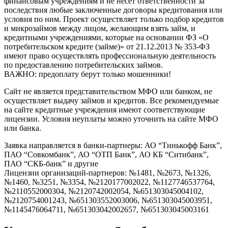
финансовым учреждениям и не несёт ответственности за
последствия любые заключенные договоры кредитования или
условия по ним. Проект осуществляет только подбор кредитов
и микрозаймов между лицом, желающим взять займ, и
кредитными учреждениями, которые на основании ФЗ «О
потребительском кредите (займе)» от 21.12.2013 № 353-ФЗ
имеют право осуществлять профессиональную деятельность
по предоставлению потребительских займов.
ВАЖНО: предоплату берут только мошенники!
Сайт не является представительством МФО или банком, не
осуществляет выдачу займов и кредитов. Все рекомендуемые
на сайте кредитные учреждения имеют соответствующие
лицензии. Условия неуплаты можно уточнить на сайте МФО
или банка.
Заявка направляется в банки-партнеры: АО “Тинькофф Банк”,
ПАО “Совкомбанк”, АО “ОТП Банк”, АО КБ “Ситибанк”,
ПАО “СКБ-банк” и другие
Лицензии организаций-партнеров: №1481, №2673, №1326,
№1460, №3251, №3354, №2120177002022, №1127746537764,
№2110552000304, №2120742002054, №651303045004102,
№2120754001243, №651303552003006, №651303045003951,
№1145476064711, №651303042002657, №651303045003161