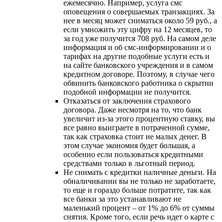
ежемесячно. Например, услуга смс
оповещения о совершаемых транзакциях. За
нее в месяц может сниматься около 59 руб., а
если умножить эту цифру на 12 месяцев, то
за год уже получится 708 руб. На самом деле
информация и об смс-информировании и о
тарифах на другие подобные услуги есть и
на сайте банковского учреждения и в самом
кредитном договоре. Поэтому, в случае чего
обвинить банковского работника о скрытии
подобной информации не получится.
Отказаться от заключения страхового
договора. Даже несмотря на то, что банк
увеличит из-за этого процентную ставку, вы
все равно выиграете в потраченной сумме,
так как страховка стоит не малых денег. В
этом случае экономия будет большая, а
особенно если пользоваться кредитными
средствами только в льготный период.
Не снимать с кредитки наличные деньги. На
обналичивании вы не только не заработаете,
то еще и гораздо больше потратите, так как
все банки за это устанавливают не
маленький процент – от 1% до 6% от суммы
снятия. Кроме того, если речь идет о карте с