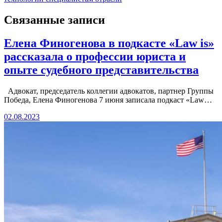
записям
Связанные записи
Елена Финогенова в подкасте «Law is»
рассказала о профессии юриста и
опыте судебного представительства
Адвокат, председатель коллегии адвокатов, партнер Группы
Победа, Елена Финогенова 7 июня записала подкаст «Law…
02.08.2023