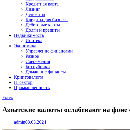
Кредитная карта
Лизинг
Депозиты
Кредиты для бизнеса
Дебетовые карты
Долги и кредиты
Недвижимость
Ипотека
Экономика
Управление финансами
Разное
Сбережения
Без рубрики
Домашние финансы
Криптовалюта
IT сектор
Промышленность
Forex
Азиатские валюты ослабевают на фоне с
admin
03.03.2024