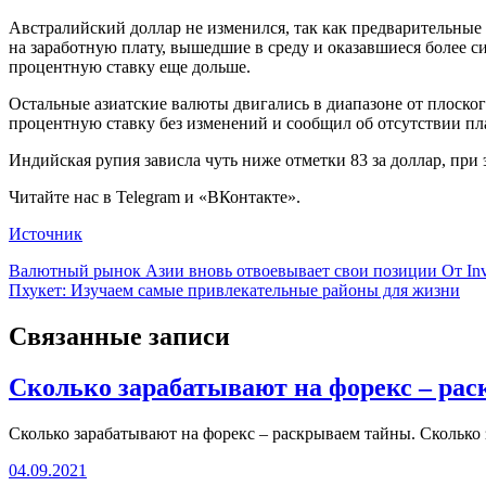
Австралийский доллар
не изменился, так как предварительные
на заработную плату, вышедшие в среду и оказавшиеся более с
процентную ставку еще дольше.
Остальные азиатские валюты двигались в диапазоне от плоско
процентную ставку без изменений и сообщил об отсутствии п
Индийская
рупия
зависла чуть ниже отметки 83 за доллар, при
Читайте нас в Telegram и «ВКонтакте».
Источник
Навигация
Валютный рынок Азии вновь отвоевывает свои позиции От Inv
Пхукет: Изучаем самые привлекательные районы для жизни
по
записям
Связанные записи
Сколько зарабатывают на форекс – ра
Сколько зарабатывают на форекс – раскрываем тайны. Сколько
04.09.2021