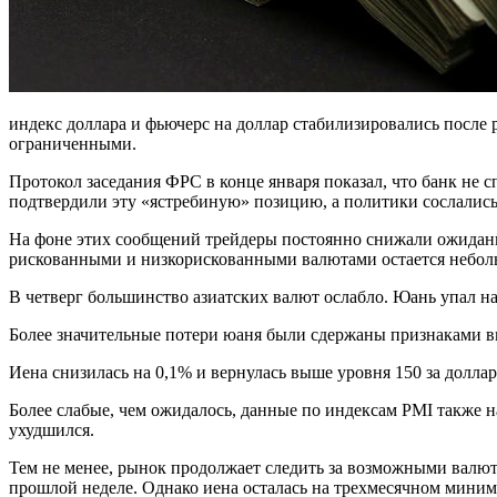
индекс доллара и фьючерс на доллар стабилизировались после 
ограниченными.
Протокол заседания ФРС в конце января показал, что банк не
подтвердили эту «ястребиную» позицию, а политики сослались
На фоне этих сообщений трейдеры постоянно снижали ожидания
рискованными и низкорискованными валютами остается небол
В четверг большинство азиатских валют ослабло. Юань упал на
Более значительные потери юаня были сдержаны признаками вм
Иена снизилась на 0,1% и вернулась выше уровня 150 за долл
Более слабые, чем ожидалось, данные по индексам PMI также на
ухудшился.
Тем не менее, рынок продолжает следить за возможными валю
прошлой неделе. Однако
иена
осталась на трехмесячном миним