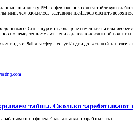
 данные по индексу PMI за февраль показали устойчивую слабос
ильными, чем ожидалось, заставили трейдеров оценить вероятно
го до низкого. Сингапурский доллар не изменился, а южнокорей
ланов по немедленному смягчению денежно-кредитной политики
 этом индекс PMI для сферы услуг Индии должен выйти позже в 
esting.com
скрываем тайны. Сколько зарабатывают 
 зарабатывают на форекс Сколько можно зарабатывать на…