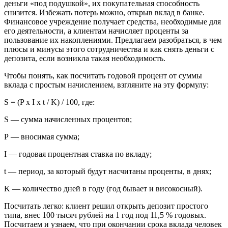
деньги «под подушкой», их покупательная способность
снизится. Избежать потерь можно, открыв вклад в банке.
Финансовое учреждение получает средства, необходимые для
его деятельности, а клиентам начисляет проценты за
пользование их накоплениями. Предлагаем разобраться, в чем
плюсы и минусы этого сотрудничества и как снять деньги с
депозита, если возникла такая необходимость.
Чтобы понять, как посчитать годовой процент от суммы
вклада с простым начислением, взгляните на эту формулу:
S = (P x I x t / K) / 100, где:
S — сумма начисленных процентов;
Р — вносимая сумма;
I — годовая процентная ставка по вкладу;
t — период, за который будут насчитаны проценты, в днях;
K — количество дней в году (год бывает и високосный).
Посчитать легко: клиент решил открыть депозит простого
типа, внес 100 тысяч рублей на 1 год под 11,5 % годовых.
Посчитаем и узнаем, что при окончании срока вклада человек