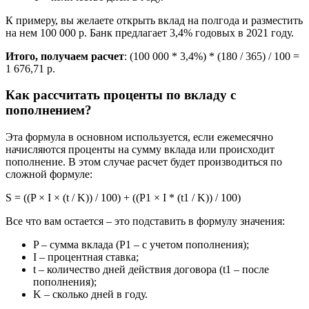
К примеру, вы желаете открыть вклад на полгода и разместить
на нем 100 000 р. Банк предлагает 3,4% годовых в 2021 году.
Итого, получаем расчет
: (100 000 * 3,4%) * (180 / 365) / 100 =
1 676,71 р.
Как рассчитать проценты по вкладу с
пополнением?
Эта формула в основном используется, если ежемесячно
начисляются проценты на сумму вклада или происходит
пополнение. В этом случае расчет будет производиться по
сложной формуле:
S = ((P × I × (t / K)) / 100) + ((P1 × I * (t1 / K)) / 100)
Все что вам остается – это подставить в формулу значения:
P – сумма вклада (P1 – c учетом пополнения);
I – процентная ставка;
t – количество дней действия договора (t1 – после
пополнения);
K – сколько дней в году.