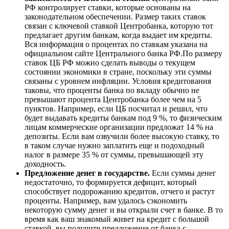
РФ контролирует ставки, которые основаны на
законодательном обеспечении. Размер таких ставок
связан с ключевой ставкой Центробанка, которую тот
предлагает другим банкам, когда выдает им кредиты.
Вся информация о процентах по ставкам указана на
официальном сайте Центрального банка РФ.По размеру
ставок ЦБ РФ можно сделать выводы о текущем
состоянии экономики в стране, поскольку эти суммы
связаны с уровнем инфляции. Условия кредитования
таковы, что проценты банка по вкладу обычно не
превышают процента Центробанка более чем на 5
пунктов. Например, если ЦБ посчитал и решил, что
будет выдавать кредиты банкам под 9 %, то физическим
лицам коммерческие организации предложат 14 % на
депозиты. Если вам озвучили более высокую ставку, то
в таком случае нужно заплатить еще и подоходный
налог в размере 35 % от суммы, превышающей эту
доходность.
Предложение денег в государстве.
Если суммы денег
недостаточно, то формируется дефицит, который
способствует подорожанию кредитов, отчего и растут
проценты. Например, вам удалось сэкономить
некоторую сумму денег и вы открыли счет в банке. В то
время как ваш знакомый живет на кредит с большой
ставкой, вы получите предложение от банка с