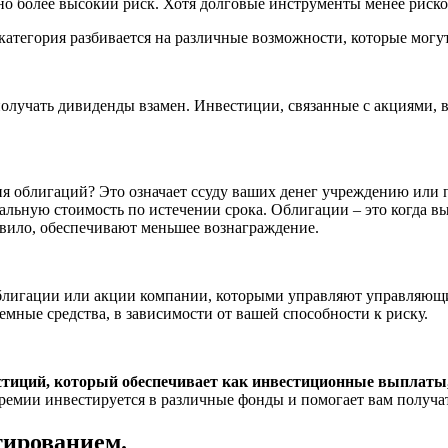
о более высокий риск. Хотя долговые инструменты менее риско
категория разбивается на различные возможности, которые могу
олучать дивиденды взамен. Инвестиции, связанные с акциями, 
ния облигаций? Это означает ссуду ваших денег учреждению или
льную стоимость по истечении срока. Облигации – это когда вы 
авило, обеспечивают меньшее вознаграждение.
облигации или акции компании, которыми управляют управляющи
мные средства, в зависимости от вашей способности к риску.
тиций, который обеспечивает как инвестиционные выплаты, 
 премии инвестируется в различные фонды и помогает вам получа
тированием.