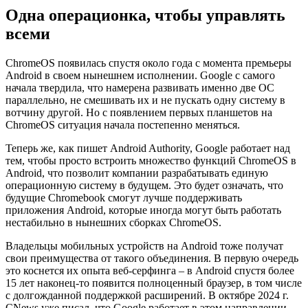
Одна операционка, чтобы управлять
всеми
ChromeOS появилась спустя около года с момента премьеры
Android в своем нынешнем исполнении. Google с самого
начала твердила, что намерена развивать именно две ОС
параллельно, не смешивать их и не пускать одну систему в
вотчину другой. Но с появлением первых планшетов на
ChromeOS ситуация начала постепенно меняться.
Теперь же, как пишет Android Authority, Google работает над
тем, чтобы просто встроить множество функций ChromeOS в
Android, что позволит компании разрабатывать единую
операционную систему в будущем. Это будет означать, что
будущие Chromebook смогут лучше поддерживать
приложения Android, которые иногда могут быть работать
нестабильно в нынешних сборках ChromeOS.
Владельцы мобильных устройств на Android тоже получат
свои преимущества от такого объединения. В первую очередь
это коснется их опыта веб-серфинга – в Android спустя более
15 лет наконец-то появится полноценный браузер, в том числе
с долгожданной поддержкой расширений. В октябре 2024 г.
CNews уже писал, что Google работает в этом направлении,