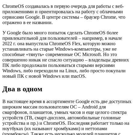
ChromeOS создавалась в первую очередь для работы с веб-
приложениями и ориентировалась на работу с облачными
сервисами Google. В центре системы – браузер Chrome, что
отражено в ее названии.
У Google было много попыток сделать ChromeOS более
привлекательной для пользователей – например, в начале
2022 г. она выпустила ChromeOS Flex, которую можно
устанавливать на старые Windows-компьютеры, уже не
способные «тянуть» современные ОС Microsoft. Но это
совершенно никак не спасло ситуацию – владельцы древних
ПК либо продолжали пользоваться старыми версиями
Windows, либо переходили на Linux, либо просто покупали
новый ПК с новой Windows или macOS.
Два в одном
В настоящее время в ассортименте Google есть две доступных
широким массам пользователям ОС – Android для
смартфонов, планшетов, умных часов и еще целого спектра
устройств (ТВ, смарт-дисплеи, автомобильные головные
устройства и пр.) и ChromeOS. Последняя работает только на
ноутбуках (их называют хромбуками) и неттопами
(хромбоксы). Также есть несколько моделей планшетов с