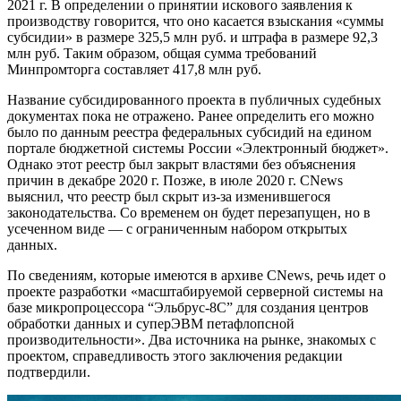
2021 г. В определении о принятии искового заявления к
производству говорится, что оно касается взыскания «суммы
субсидии» в размере 325,5 млн руб. и штрафа в размере 92,3
млн руб. Таким образом, общая сумма требований
Минпромторга составляет 417,8 млн руб.
Название субсидированного проекта в публичных судебных
документах пока не отражено. Ранее определить его можно
было по данным реестра федеральных субсидий на едином
портале бюджетной системы России «Электронный бюджет».
Однако этот реестр был закрыт властями без объяснения
причин в декабре 2020 г. Позже, в июле 2020 г. CNews
выяснил, что реестр был скрыт из-за изменившегося
законодательства. Со временем он будет перезапущен, но в
усеченном виде — с ограниченным набором открытых
данных.
По сведениям, которые имеются в архиве CNews, речь идет о
проекте разработки «масштабируемой серверной системы на
базе микропроцессора “Эльбрус-8С” для создания центров
обработки данных и суперЭВМ петафлопсной
производительности». Два источника на рынке, знакомых с
проектом, справедливость этого заключения редакции
подтвердили.