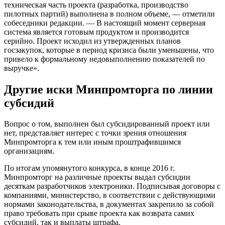
техническая часть проекта (разработка, производство
пилотных партий) выполнена в полном объеме, — отметили
собеседники редакции. — В настоящий момент серверная
система является готовым продуктом и производится
серийно. Проект исходил из утвержденных планов
госзакупок, которые в период кризиса были уменьшены, что
привело к формальному недовыполнению показателей по
выручке».
Другие иски Минпромторга по линии
субсидий
Вопрос о том, выполнен был субсидированный проект или
нет, представляет интерес с точки зрения отношения
Минпромторга к тем или иным проштрафившимся
организациям.
По итогам упомянутого конкурса, в конце 2016 г.
Минпромторг на различные проекты выдал субсидии
десяткам разработчиков электроники. Подписывая договоры с
компаниями, министерство, в соответствии с действующими
нормами законодательства, в документах закрепило за собой
право требовать при срыве проекта как возврата самих
субсидий, так и выплаты штрафа.