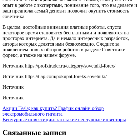
опыт в работе с экспертами, понимание того, что вы делаете и
ваш предполагаемый депозит позволит окупить стоимость
советника.
В целом, достойные внимания платные роботы, спустя
некоторое время становятся бесплатными и появляются на
просторах интернета. Да и немало интересных разработок,
авторы которых делятся ими безвозмездно. Следите за
появлением новых обзоров роботов в разделе Советники
форекс, а также на нашем форуме.
Источник
https://profxtrader.ru/category/sovetniki-forex/
Источник
https://tlap.com/pokupat-foreks-sovetniki/
Источник
Источник
Навигация
Акции Tesla; как купить? График онлайн обзор
электромобильного гиганта
по
Венчурные инвестиции: кто такие венчурные инвесторы
записям
Связанные записи