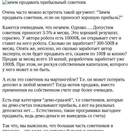
Очень часто можно встретить такой аргумент: “Зачем
продавать советник, если он приносит хорошую прибыль?”
Кажется очевидным, что незачем. Однако…. Допустим
советник приносит 3-5% в месяц. Это хороший результат,
серьезно. У автора робота есть 10000$, он открывает счет и
ставит на него робота. Сколько он заработает? 300-500$ в
месяц. Опять же, неплохо, но сколько заработает автор
эксперта, если будет продавать его, скажем по 100$ за копию?
Продав за месяц всего 10 копий, разработчик заработает уже
1000$. При этом, не рискуя собственным капиталом, которого
у него может и не быть.
А если это советник на мартингейле? Т.е. он может потерять
депозит в любой момент? Тогда мотив продажи, вместо
применения на собственном счете еще более очевиден.
Есть еще категория “демо-граалей”, т.е советников, которые
на демо-счетах показывают прибыль, а вот на реальных
депозитах нет… Естественно, такие программки выгоднее
продавать, ведь демо-деньги не выведешь со счета)
Так что, мы выяснили, что большая часть советников в
продаже – это хлам, но изредка бывают и стоящие