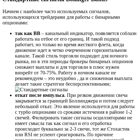
Начнем с наиболее часто используемых сигналов,
использующихся трейдерами для работы с бинарными
опционами:
так как ВВ
– канальный индикатор, появляется соблазн
работать на отбое от его границ. И такой подход
работает, но только во время жесткого флета, когда
движение идет в четко очерченном горизонтальном
канале. Такой стиль торговли подходит для ночного
рынка, но в эти периоды брокеры бинарных опционов
снижают выплаты и для торговли в плюс нужен
винрейт от 70-75%. Работу в ночном канале не
рекомендуем – это неудобно , да и сниженная выплата
делает такие стратегии бесперспективными;
откат после импульса
. При резком движении свеча
закрывается за границей Боллинджера и потом следует
небольшой откат. Это явление используется для работы
с турбо опционами со сроками истечения в районе 1-2
свечей. Фильтровать такие сигналы осцилляторами не
имеет смысла так как сигнал и его отработка
происходит буквально за 2-3 свечи, тот же Стохастик
или RSI не успеют среагировать. По причине