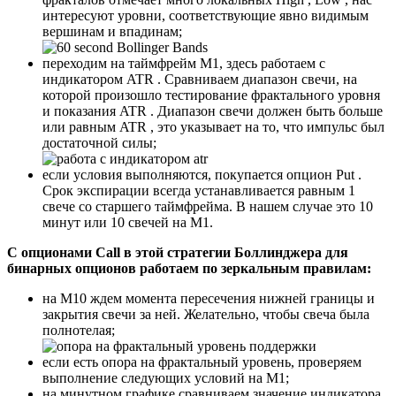
интересуют уровни, соответствующие явно видимым
вершинам и впадинам;
переходим на таймфрейм М1, здесь работаем с
индикатором ATR . Сравниваем диапазон свечи, на
которой произошло тестирование фрактального уровня
и показания ATR . Диапазон свечи должен быть больше
или равным ATR , это указывает на то, что импульс был
достаточной силы;
если условия выполняются, покупается опцион Put .
Срок экспирации всегда устанавливается равным 1
свече со старшего таймфрейма. В нашем случае это 10
минут или 10 свечей на М1.
С опционами Call в этой стратегии Боллинджера для
бинарных опционов работаем по зеркальным правилам:
на М10 ждем момента пересечения нижней границы и
закрытия свечи за ней. Желательно, чтобы свеча была
полнотелая;
если есть опора на фрактальный уровень, проверяем
выполнение следующих условий на М1;
на минутном графике сравниваем значение индикатора