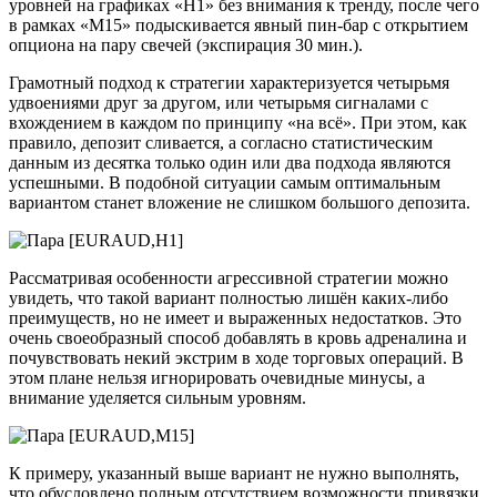
уровней на графиках «Н1» без внимания к тренду, после чего
в рамках «М15» подыскивается явный пин-бар с открытием
опциона на пару свечей (экспирация 30 мин.).
Грамотный подход к стратегии характеризуется четырьмя
удвоениями друг за другом, или четырьмя сигналами с
вхождением в каждом по принципу «на всё». При этом, как
правило, депозит сливается, а согласно статистическим
данным из десятка только один или два подхода являются
успешными. В подобной ситуации самым оптимальным
вариантом станет вложение не слишком большого депозита.
Рассматривая особенности агрессивной стратегии можно
увидеть, что такой вариант полностью лишён каких-либо
преимуществ, но не имеет и выраженных недостатков. Это
очень своеобразный способ добавлять в кровь адреналина и
почувствовать некий экстрим в ходе торговых операций. В
этом плане нельзя игнорировать очевидные минусы, а
внимание уделяется сильным уровням.
К примеру, указанный выше вариант не нужно выполнять,
что обусловлено полным отсутствием возможности привязки