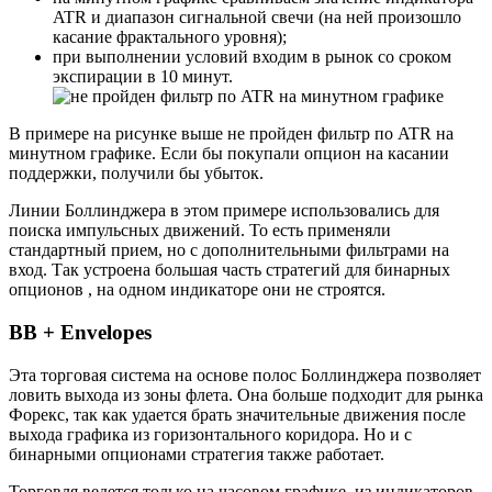
ATR и диапазон сигнальной свечи (на ней произошло
касание фрактального уровня);
при выполнении условий входим в рынок со сроком
экспирации в 10 минут.
В примере на рисунке выше не пройден фильтр по ATR на
минутном графике. Если бы покупали опцион на касании
поддержки, получили бы убыток.
Линии Боллинджера в этом примере использовались для
поиска импульсных движений. То есть применяли
стандартный прием, но с дополнительными фильтрами на
вход. Так устроена большая часть стратегий для бинарных
опционов , на одном индикаторе они не строятся.
BB + Envelopes
Эта торговая система на основе полос Боллинджера позволяет
ловить выхода из зоны флета. Она больше подходит для рынка
Форекс, так как удается брать значительные движения после
выхода графика из горизонтального коридора. Но и с
бинарными опционами стратегия также работает.
Торговля ведется только на часовом графике, из индикаторов