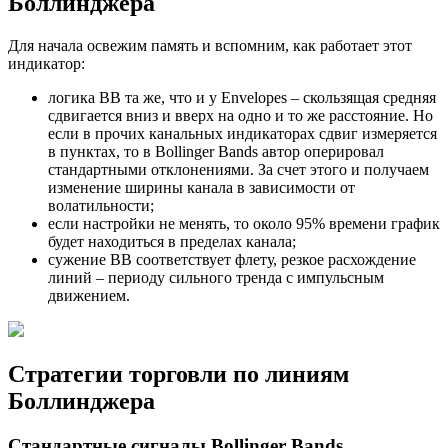
Боллинджера
Для начала освежим память и вспомним, как работает этот
индикатор:
логика ВВ та же, что и у Envelopes – скользящая средняя
сдвигается вниз и вверх на одно и то же расстояние. Но
если в прочих канальных индикаторах сдвиг измеряется
в пунктах, то в Bollinger Bands автор оперировал
стандартными отклонениями. За счет этого и получаем
изменение ширины канала в зависимости от
волатильности;
если настройки не менять, то около 95% времени график
будет находиться в пределах канала;
сужение ВВ соответствует флету, резкое расхождение
линий – периоду сильного тренда с импульсным
движением.
Стратегии торговли по линиям
Боллинджера
Стандартные сигналы Bollinger Bands