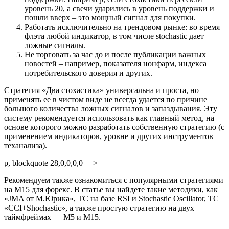
уровень 20, а свечи ударились в уровень поддержки и
пошли вверх – это мощный сигнал для покупки.
Работать исключительно на трендовом рынке: во время
флэта любой индикатор, в том числе stochastic дает
ложные сигналы.
Не торговать за час до и после публикации важных
новостей – например, показателя нонфарм, индекса
потребительского доверия и других.
Стратегия «Два стохастика» универсальна и проста, но
применять ее в чистом виде не всегда удается по причине
большого количества ложных сигналов и запаздывания. Эту
систему рекомендуется использовать как главный метод, на
основе которого можно разработать собственную стратегию (с
применением индикаторов, уровне и других инструментов
теханализа).
p, blockquote 28,0,0,0,0 —>
Рекомендуем также ознакомиться с популярными стратегиями
на M15 для форекс. В статье вы найдете такие методики, как
«JMA от М.Юрика», ТС на базе RSI и Stochastic Oscillator, ТС
«CCI+Shochastic», а также простую стратегию на двух
таймфреймах — M5 и M15.