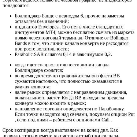
понадобятся:
Боллинджер Бандс с периодом 6, прочие параметры
оставляем без изменений;
индикатор Envelopes . Его нет в числе стандартных
инструментов МТ4, можно бесплатно скачать из маркета
прямо через торговый терминал. Отличие от Bollinger
Bands в том, что линии канала конверта не расходятся
при росте волатильности;
Parabolic SAR с шагом 0,14 и максимумом 0,2.
когда идет спад волатильности линии канала
Боллинджера сходятся;
во время достаточно продолжительного флета ВВ
сужаются настолько, что полностью оказываются в
рамках конверта;
далее рынок определяется с направлением движения,
волатильность растет. Когда ВВ выходят за пределы
конверта можно входить в рынок;
направление торговли определяется по Параболику.
Если точки находятся над свечами, покупаем опцион Put
, если под ними – работаем с опционами Call .
Срок экспирации всегда выставляем на конец дня. Как
правило, этого времени хватает для отработки сигнала.