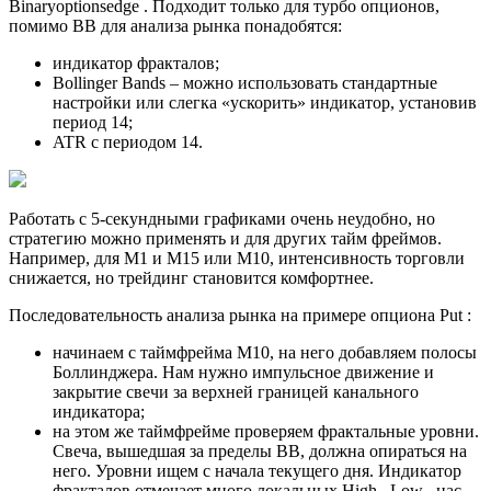
Binaryoptionsedge . Подходит только для турбо опционов,
помимо ВВ для анализа рынка понадобятся:
индикатор фракталов;
Bollinger Bands – можно использовать стандартные
настройки или слегка «ускорить» индикатор, установив
период 14;
ATR с периодом 14.
Работать с 5-секундными графиками очень неудобно, но
стратегию можно применять и для других тайм фреймов.
Например, для М1 и М15 или М10, интенсивность торговли
снижается, но трейдинг становится комфортнее.
Последовательность анализа рынка на примере опциона Put :
начинаем с таймфрейма М10, на него добавляем полосы
Боллинджера. Нам нужно импульсное движение и
закрытие свечи за верхней границей канального
индикатора;
на этом же таймфрейме проверяем фрактальные уровни.
Свеча, вышедшая за пределы ВВ, должна опираться на
него. Уровни ищем с начала текущего дня. Индикатор
фракталов отмечает много локальных High , Low , нас