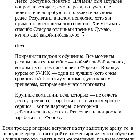
Легко, доступно, понятно. Для меня был актуален
вопрос перехода с демо на реал, полученные
знания теперь пробую использовать на своем
реале. Результаты в целом неплохие, хоть я и
применил всего несколько советов. Хочу сказать
спасибо Стасу за отличный тренинг. Думаю,
куплю ещё какой-нибудь курс 🙂
eleven
Понравился подход к обучению. Все моменты
раскрываются подробно — поймёт любой человек,
который хоть немного знает о Форексе. Вообще,
курсы от SViKK — одни из лучших (есть с чем
сравнивать). Поэтому я рекомендую их всем
трейдерам, которые ещё учатся торговать!
Крупные компании, цель которых — не отжать
депо у трейдера, а заработать на высоком уровне
сервиса – вот те партнеры, с которыми
действительно удастся найти ответ на вопрос как
заработать на Форекс.
Если трейдер впервые вступает на эту валютную арену, то, в
первую очередь, стоит пройти элементарные курсы обучения.
Лучше всего это делать в той же компании, где вы и открыли