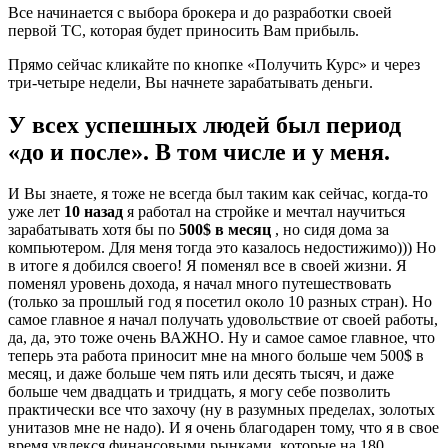
Все начинается с выбора брокера и до разработки своей
первой ТС, которая будет приносить Вам прибыль.
Прямо сейчас кликайте по кнопке «Получить Курс» и через
три-четыре недели, Вы начнете зарабатывать деньги.
У всех успешных людей был период
«до и после». В том числе и у меня.
​И Вы знаете, я тоже не всегда был таким как сейчас, когда-то
уже лет
10 назад
я работал на стройке и мечтал научиться
зарабатывать хотя бы по
500$ в месяц
, но сидя дома за
компьютером. Для меня тогда это казалось недостижимо))) Но
в итоге я добился своего! Я поменял все в своей жизни. Я
поменял уровень дохода, я начал много путешествовать
(только за прошлый год я посетил около 10 разных стран). Но
самое главное я начал получать удовольствие от своей работы,
да, да, это тоже очень ВАЖНО. Ну и самое самое главное, что
теперь эта работа приносит мне на много больше чем 500$ в
месяц, и даже больше чем пять или десять тысяч, и даже
больше чем двадцать и тридцать, я могу себе позволить
практически все что захочу (ну в разумных пределах, золотых
унитазов мне не надо). И я очень благодарен тому, что я в свое
время увлекся финансовыми рынками, которые на 180