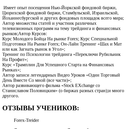
​​ Имеет опыт посещения Нью-Йоркской фондовой биржи,
Цюрихской фондовой биржи, Стамбульской, Израильской,
Йоханнесбургской и других фондовых площадок всего мира;
Автор множества статей и участник различных
телевизионных программ на тему трейдинга и финансовых
рынков;Автор Курсов:
Курс Молодого Бойца На рынке Forex; Курс Специальной
Подготовки На Рынке Forex; Он-Лайн Тренинг «Шах и Мат
или как Загнать рынок в Угол»;
Тренинг по Психологии трейдинга «Переключи Рубильник
На Профит»;
Курс «Трамплин Для Успешного Старта на Финансовых
Рынках»;
Автор записи легендарных Видео Уроков «Один Торговый
День Вместе Со мной (все части)»;
Автор развивающего фильма «Stock EXchange cо
Станиславом Половицким» (о биржах разных стран);и много
другого.
ОТЗЫВЫ УЧЕНИКОВ:
Forex-Treider