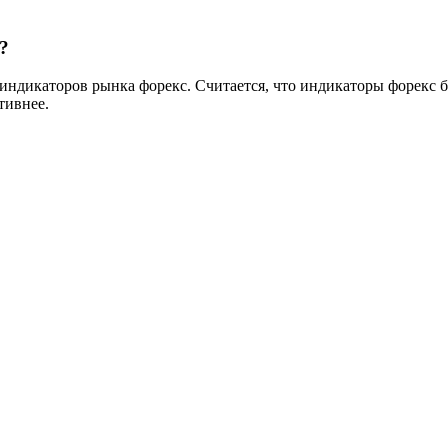
?
ндикаторов рынка форекс. Считается, что индикаторы форекс б
тивнее.