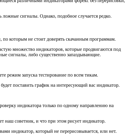
ующиеся различными индикаторами форекс без перерисовки,
ь ложные сигналы. Однако, подобное случается редко.
ы, по которым не стоит доверять скачанным программам.
частую множество индикаторов, которые продвигаются под
ерные сигналы, либо существенно запаздывающие.
ете режим запуска тестирование по всем тикам.
 будет поставить график на интересующий вас индикатор.
проверку индикатора только по одному направлению на
ет наш советник, и что при этом рисует индикатор.
вами индикатор, который не перерисовывается, или нет.