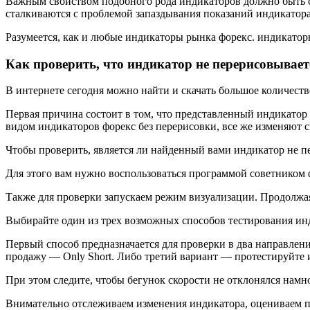
Важным свойством подобного рода индикаторов должно быть с
сталкиваются с проблемой запаздывания показаний индикатора,
Разумеется, как и любые индикаторы рынка форекс. индикаторы
Как проверить, что индикатор не перерисовывает
В интернете сегодня можно найти и скачать большое количеств
Первая причина состоит в том, что представленный индикатор
видом индикаторов форекс без перерисовки, все же изменяют 
Чтобы проверить, является ли найденный вами индикатор не п
Для этого вам нужно воспользоваться программой советником ф
Также для проверки запускаем режим визуализации. Продолжая
Выбирайте один из трех возможных способов тестирования инди
Первый способ предназначается для проверки в два направле
продажу — Only Short. Либо третий вариант — протестируйте 
При этом следите, чтобы бегунок скорости не отклонялся намно
Внимательно отслеживаем изменения индикатора, оцениваем пол