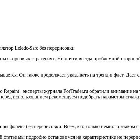
лятор Leledc-Ssrc без перерисовки
чных торговых стратегиях. Но почти всегда проблемной стороно
ывается. Он также продолжает указывать на тренд и флет. Дает 
o Repaint . эксперты журнала ForTrader.ru обратили внимание на
перед использованием рекомендуем подобрать параметры сглажи
ы форекс без перерисовки. Всем, кто только немного знаком с ф
этой статье мы подробно остановимся на характеристике не пере