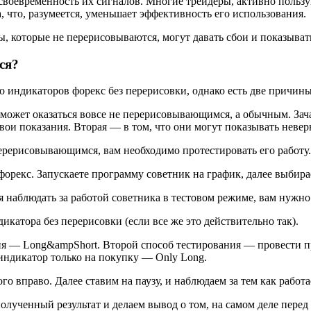
воевременность их сигналов. Многие трейдеры, активно польз
 что, разумеется, уменьшает эффективность его использования.
, которые не перерисовываются, могут давать сбои и показыват
ся?
о индикаторов форекс без перерисовки, однако есть две причин
 может оказаться вовсе не перерисовывающимся, а обычным. За
свои показания. Вторая — в том, что они могут показывать нев
ерерисовывающимся, вам необходимо протестировать его работу.
орекс. Запускаете программу советник на график, далее выбира
 наблюдать за работой советника в тестовом режиме, вам нужно
катора без перерисовки (если все же это действительно так).
ния — Long&ampShort. Второй способ тестирования — провести 
индикатор только на покупку — Only Long.
го вправо. Далее ставим на паузу, и наблюдаем за тем как работа
ученный результат и делаем вывод о том, на самом деле перед 