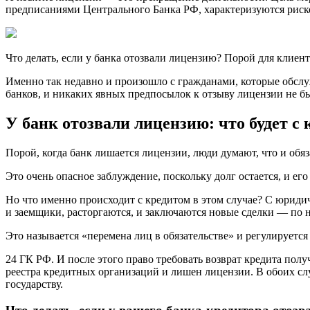
предписаниями Центрального Банка РФ, характеризуются риск
Что делать, если у банка отозвали лицензию? Порой для клие
Именно так недавно и произошло с гражданами, которые обслу
банков, и никаких явных предпосылок к отзыву лицензии не б
У банк отозвали лицензию: что будет с
Порой, когда банк лишается лицензии, люди думают, что и обя
Это очень опасное заблуждение, поскольку долг остается, и ег
Но что именно происходит с кредитом в этом случае? С юридич
и заемщики, расторгаются, и заключаются новые сделки — по н
Это называется «перемена лиц в обязательстве» и регулируется 
24 ГК РФ. И после этого право требовать возврат кредита получ
реестра кредитных организаций и лишен лицензии. В обоих слу
государству.