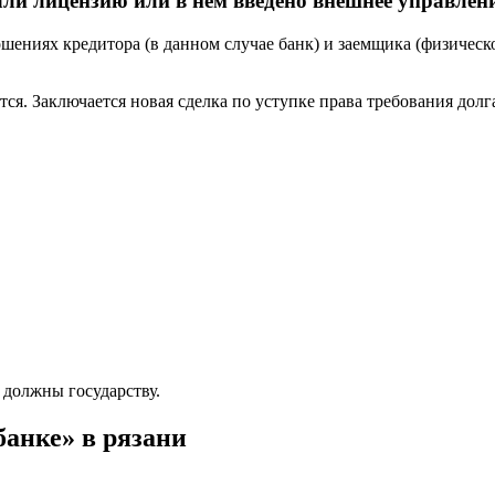
вали лицензию или в нем введено внешнее управлен
ношениях кредитора (в данном случае банк) и заемщика (физичес
ся. Заключается новая сделка по уступке права требования долга
 должны государству.
банке» в рязани