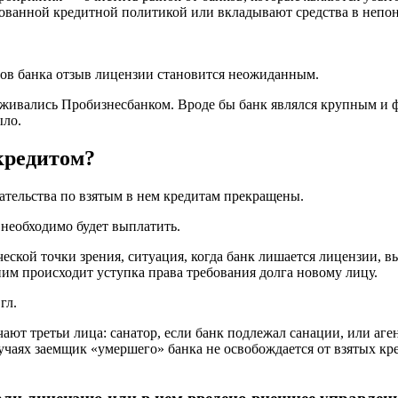
ованной кредитной политикой или вкладывают средства в непо
нтов банка отзыв лицензии становится неожиданным.
живались Пробизнесбанком. Вроде бы банк являлся крупным и ф
ыло.
 кредитом?
зательства по взятым в нем кредитам прекращены.
о необходимо будет выплатить.
еской точки зрения, ситуация, когда банк лишается лицензии, в
им происходит уступка права требования долга новому лицу.
гл.
ают третьи лица: санатор, если банк подлежал санации, или аген
чаях заемщик «умершего» банка не освобождается от взятых кред