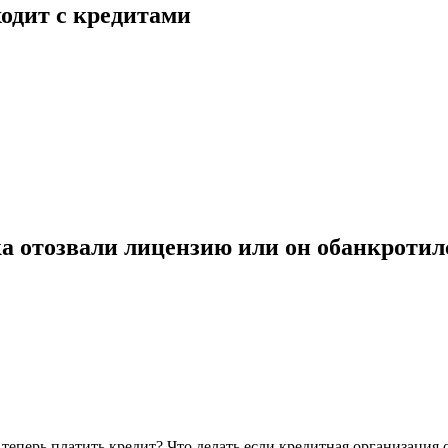
одит с кредитами
нка отозвали лицензию или он обанкротил
теперь платить кредит? Что делать если кредитная организация 