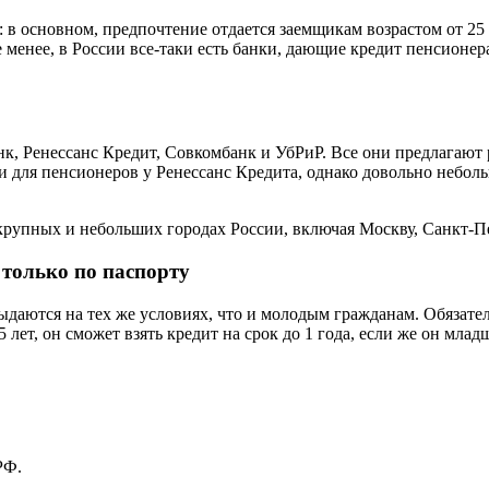
в основном, предпочтение отдается заемщикам возрастом от 25 д
менее, в России все-таки есть банки, дающие кредит пенсионерам
, Ренессанс Кредит, Совкомбанк и УбРиР. Все они предлагают 
для пенсионеров у Ренессанс Кредита, однако довольно неболь
крупных и небольших городах России, включая Москву, Санкт-Пет
только по паспорту
ыдаются на тех же условиях, что и молодым гражданам. Обязате
 лет, он сможет взять кредит на срок до 1 года, если же он мла
РФ.