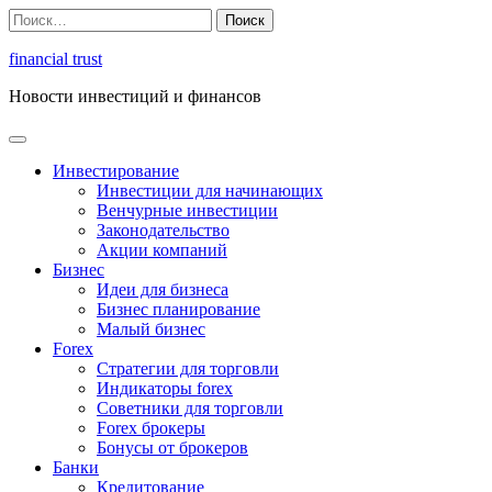
Перейти
Найти:
к
содержимому
financial trust
Новости инвестиций и финансов
Инвестирование
Инвестиции для начинающих
Венчурные инвестиции
Законодательство
Акции компаний
Бизнес
Идеи для бизнеса
Бизнес планирование
Малый бизнес
Forex
Стратегии для торговли
Индикаторы forex
Советники для торговли
Forex брокеры
Бонусы от брокеров
Банки
Кредитование