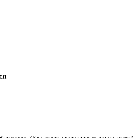
ся
обанкротилась? Банк лопнул, нужно ли теперь платить кредит?