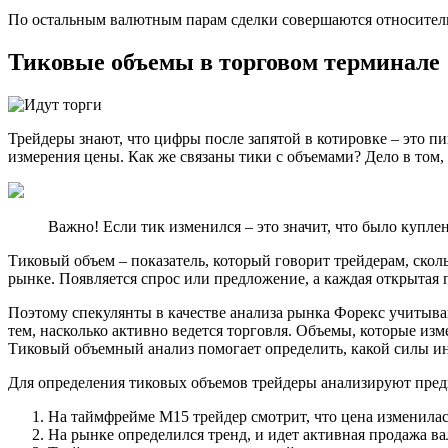
По остальным валютным парам сделки совершаются относитель
Тиковые объемы в торговом терминале
Трейдеры знают, что цифры после запятой в котировке – это п
измерения цены. Как же связаны тики с объемами? Дело в том, 
Важно! Если тик изменился – это значит, что было купле
Тиковый объем – показатель, который говорит трейдерам, скол
рынке. Появляется спрос или предложение, а каждая открытая п
Поэтому спекулянты в качестве анализа рынка Форекс учитыва
тем, насколько активно ведется торговля. Объемы, которые из
Тиковый объемный анализ помогает определить, какой силы ин
Для определения тиковых объемов трейдеры анализируют пред
На таймфрейме М15 трейдер смотрит, что цена изменилась 
На рынке определился тренд, и идет активная продажа вал