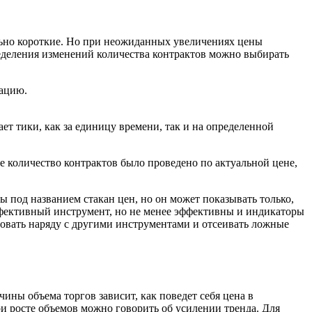
ольно короткие. Но при неожиданных увеличениях цены
ределения изменений количества контрактов можно выбирать
уацию.
т тики, как за единицу времени, так и на определенной
е количество контрактов было проведено по актуальной цене,
под названием стакан цен, но он может показывать только,
 эффективный инструмент, но не менее эффективны и индикаторы
зовать наряду с другими инструментами и отсеивать ложные
ины объема торгов зависит, как поведет себя цена в
ри росте объемов можно говорить об усилении тренда. Для