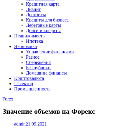
Кредитная карта
Лизинг
Депозиты
Кредиты для бизнеса
Дебетовые карты
Долги и кредиты
Недвижимость
Ипотека
Экономика
Управление финансами
Разное
Сбережения
Без рубрики
Домашние финансы
Криптовалюта
IT сектор
Промышленность
Forex
Значение объемов на Форекс
admin
21.09.2021