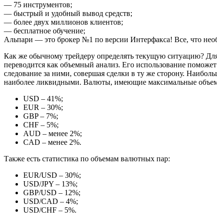
— 75 инструментов;
— быстрый и удобный вывод средств;
— более двух миллионов клиентов;
— бесплатное обучение;
Альпари — это брокер №1 по версии Интерфакса! Все, что необ
Как же обычному трейдеру определять текущую ситуацию? Для 
переводится как объемный анализ. Его использование поможет
следование за ними, совершая сделки в ту же сторону. Наибо
наиболее ликвидными. Валюты, имеющие максимальные объем
USD – 41%;
EUR – 30%;
GBP – 7%;
CHF – 5%;
AUD – менее 2%;
CAD – менее 2%.
Также есть статистика по объемам валютных пар:
EUR/USD – 30%;
USD/JPY – 13%;
GBP/USD – 12%;
USD/CAD – 4%;
USD/CHF – 5%.