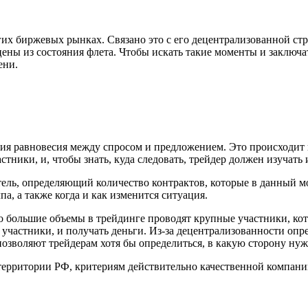
их биржевых рынках. Связано это с его децентрализованной стру
ены из состояния флета. Чтобы искать такие моменты и заключа
ени.
я равновесия между спросом и предложением. Это происходит п
тники, и, чтобы знать, куда следовать, трейдер должен изучать 
ель, определяющий количество контрактов, которые в данный м
а, а также когда и как изменится ситуация.
что большие объемы в трейдинге проводят крупные участники, ко
е участники, и получать деньги. Из-за децентрализованности о
озволяют трейдерам хотя бы определиться, в какую сторону нуж
территории РФ, критериям действительно качественной компани