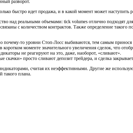
нный разворот.
лько быстро идет продажа, и в какой момент может наступить р
во над реальными объемами: tick volumes отлично подходят для
связаны с количеством контрактов. Также определение такого п
но почему-то уровни Стоп-Лосс выбиваются, тем самым принося
 в коротком моменте значительного увеличения сделок, что отоб
дикаторы не реагируют на это, даже, наоборот, «сливают».
е скачки» просто сливают депозит трейдера, и сделка закрываетс
индикаторами, считая их неэффективными. Другие же использую
 такого плана.