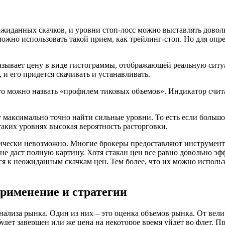
еожиданных скачков, и уровни стоп-лосс можно выставлять дов
можно использовать такой прием, как трейлинг-стоп. Но для оп
оказывает цену в виде гистограммы, отображающей реальную сит
 и его придется скачивать и устанавливать.
о можно назвать «профилем тиковых объемов». Индикатор считае
 максимально точно найти сильные уровни. То есть если большо
таких уровнях высокая вероятность расторговки.
чески невозможно. Многие брокеры предоставляют инструменты 
то не даст полную картину. Хотя стакан цен все равно довольно
ся к неожиданным скачкам цен. Тем более, что их можно исполь
рименение и стратегии
ализа рынка. Один из них – это оценка объемов рынка. От велич
дет завершен или же цена на некоторое время уйдет во флет. П