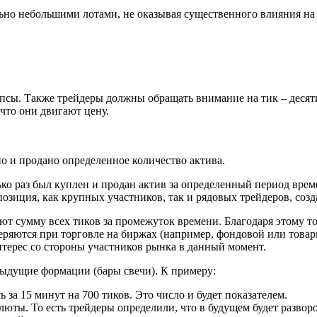
но небольшими лотами, не оказывая существенного влияния на
ипсы. Также трейдеры должны обращать внимание на тик – десят
что они двигают цену.
но и продано определенное количество актива.
ько раз был куплен и продан актив за определенный период вре
озиция, как крупных участников, так и рядовых трейдеров, созд
ют сумму всех тиков за промежуток времени. Благодаря этому т
меряются при торговле на биржах (например, фондовой или товар
терес со стороны участников рынка в данный момент.
ыдущие формации (бары свечи). К примеру:
за 15 минут на 700 тиков. Это число и будет показателем.
юты. То есть трейдеры определили, что в будущем будет разворо