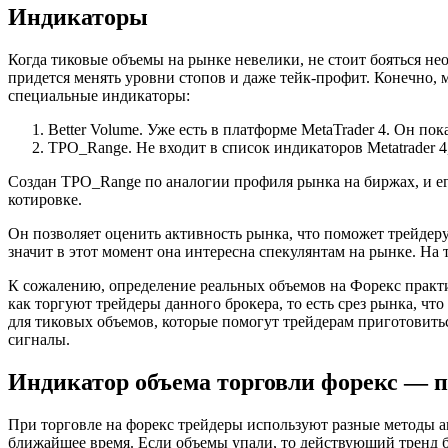
Индикаторы
Когда тиковые объемы на рынке невелики, не стоит бояться н
придется менять уровни стопов и даже тейк-профит. Конечно, 
специальные индикаторы:
Better Volume. Уже есть в платформе MetaTrader 4. Он п
TPO_Range. Не входит в список индикаторов Metatrader 4,
Создан TPO_Range по аналогии профиля рынка на биржах, и ег
котировке.
Он позволяет оценить активность рынка, что поможет трейдеру
значит в этот момент она интересна спекулянтам на рынке. На 
К сожалению, определение реальных объемов на Форекс практи
как торгуют трейдеры данного брокера, то есть срез рынка, ч
для тиковых объемов, которые помогут трейдерам приготовить
сигналы.
Индикатор объема торговли форекс — п
При торговле на форекс трейдеры используют разные методы ан
ближайшее время. Если объемы упали, то действующий тренд бу