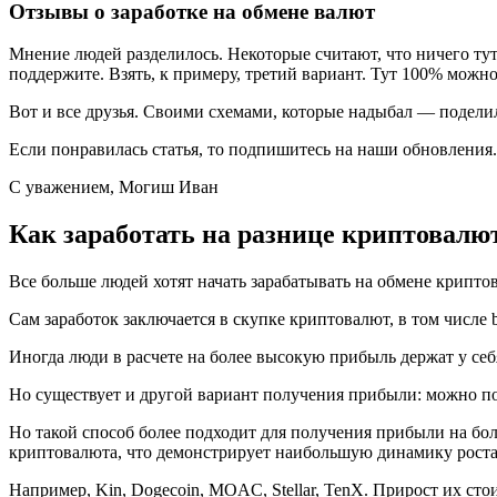
Отзывы о заработке на обмене валют
Мнение людей разделилось. Некоторые считают, что ничего тут 
поддержите. Взять, к примеру, третий вариант. Тут 100% можно
Вот и все друзья. Своими схемами, которые надыбал — поделилс
Если понравилась статья, то подпишитесь на наши обновления.
С уважением, Могиш Иван
Как заработать на разнице криптовалю
Все больше людей хотят начать зарабатывать на обмене крипто
Сам заработок заключается в скупке криптовалют, в том числе b
Иногда люди в расчете на более высокую прибыль держат у себ
Но существует и другой вариант получения прибыли: можно по
Но такой способ более подходит для получения прибыли на боле
криптовалюта, что демонстрирует наибольшую динамику роста
Например, Kin, Dogecoin, MOAC, Stellar, TenX. Прирост их сто