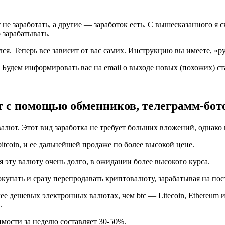
не заработать, а другие — заработок есть. С вышесказанного я 
 зарабатывать.
я. Теперь все зависит от вас самих. Инструкцию вы имеете, «рук
 Будем информировать вас на email о выходе новых (похожих) ст
т с помощью обменников, телеграмм-бото
валют. Этот вид заработка не требует больших вложений, однако
itcoin, и ее дальнейшей продаже по более высокой цене.
я эту валюту очень долго, в ожидании более высокого курса.
купать и сразу перепродавать криптовалюту, зарабатывая на по
е дешевых электронных валютах, чем btc — Litecoin, Ethereum и
.
имости за неделю составляет 30-50%.