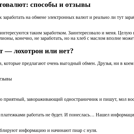
товалют: способы и отзывы
ак заработать на обмене электронных валют и реально ли тут зар
интересуются таким заработком. Заинтересовало и меня. Целую н
лионы, конечно, не заработать, но на хлеб с маслом вполне може
т — лохотрон или нет?
в, которые предлагают очень выгодный обмен. Друзья, ни в коем
ю приятный, завораживающий одностраничник и пишут, мол вос
ими платежками работать не будет. И понеслась… Нашел информац
 дублируют информацию и начинают пиар с нуля.