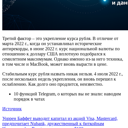
Третий фактор – это укрепление курса рубля. В отличие от
марта 2022 г., когда он устанавливал исторические
антирекорды, в июне 2022 г. курс национальной валюты по
отношению к доллару США вплотную подобрался к
семилетним максимумам. Однако именно из-за него техника,
в том числе и MacBook, может вновь вырасти в цене.
Стабильным курс рубля назвать никак нельзя. 4 июля 2022 г.,
после нескольких недель укрепления, он вновь перешел к
ослаблению. Как долго оно продлится, неизвестно.
10 функций Telegram, о которых вы не знали: наводим
порядок в чатах
Источник
Навигация
Уоррен Баффет выводит капитал из акций Visa, Mastercard,
предпочитает Nubank, дружественный к биткойнам
по