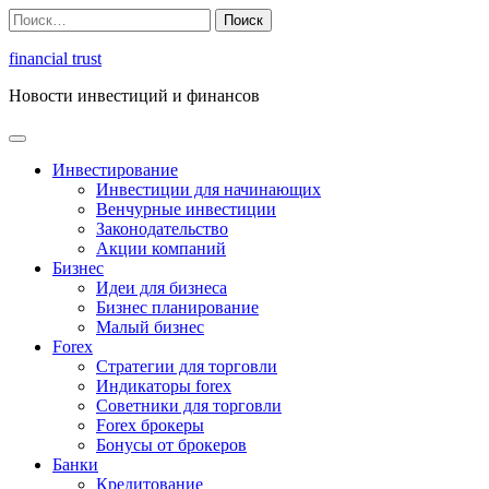
Перейти
Найти:
к
содержимому
financial trust
Новости инвестиций и финансов
Инвестирование
Инвестиции для начинающих
Венчурные инвестиции
Законодательство
Акции компаний
Бизнес
Идеи для бизнеса
Бизнес планирование
Малый бизнес
Forex
Стратегии для торговли
Индикаторы forex
Советники для торговли
Forex брокеры
Бонусы от брокеров
Банки
Кредитование