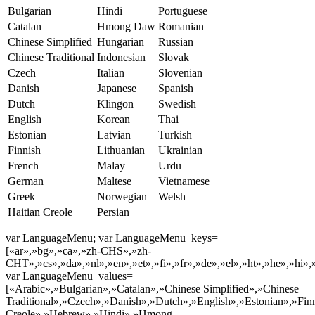
Bulgarian
Hindi
Portuguese
Catalan
Hmong Daw
Romanian
Chinese Simplified
Hungarian
Russian
Chinese Traditional
Indonesian
Slovak
Czech
Italian
Slovenian
Danish
Japanese
Spanish
Dutch
Klingon
Swedish
English
Korean
Thai
Estonian
Latvian
Turkish
Finnish
Lithuanian
Ukrainian
French
Malay
Urdu
German
Maltese
Vietnamese
Greek
Norwegian
Welsh
Haitian Creole
Persian
var LanguageMenu; var LanguageMenu_keys=
[«ar»,»bg»,»ca»,»zh-CHS»,»zh-
CHT»,»cs»,»da»,»nl»,»en»,»et»,»fi»,»fr»,»de»,»el»,»ht»,»he»,»hi»,
var LanguageMenu_values=
[«Arabic»,»Bulgarian»,»Catalan»,»Chinese Simplified»,»Chinese
Traditional»,»Czech»,»Danish»,»Dutch»,»English»,»Estonian»,»Fi
Creole»,»Hebrew»,»Hindi»,»Hmong