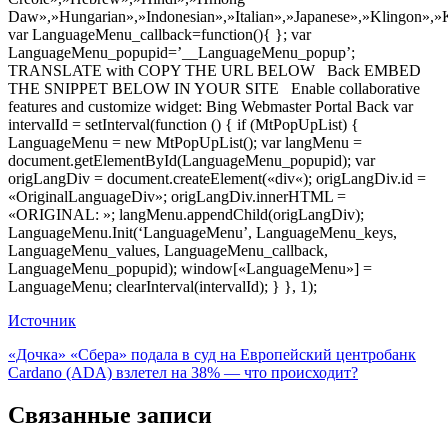
Daw»,»Hungarian»,»Indonesian»,»Italian»,»Japanese»,»Klingon»,»
var LanguageMenu_callback=function(){ }; var
LanguageMenu_popupid=’__LanguageMenu_popup’;
TRANSLATE with COPY THE URL BELOW Back EMBED
THE SNIPPET BELOW IN YOUR SITE Enable collaborative
features and customize widget: Bing Webmaster Portal Back var
intervalId = setInterval(function () { if (MtPopUpList) {
LanguageMenu = new MtPopUpList(); var langMenu =
document.getElementById(LanguageMenu_popupid); var
origLangDiv = document.createElement(«div«); origLangDiv.id =
«OriginalLanguageDiv»; origLangDiv.innerHTML =
«ORIGINAL: »; langMenu.appendChild(origLangDiv);
LanguageMenu.Init(‘LanguageMenu’, LanguageMenu_keys,
LanguageMenu_values, LanguageMenu_callback,
LanguageMenu_popupid); window[«LanguageMenu»] =
LanguageMenu; clearInterval(intervalId); } }, 1);
Источник
Навигация
«Дочка» «Сбера» подала в суд на Европейский центробанк
Cardano (ADA) взлетел на 38% — что происходит?
по
записям
Связанные записи