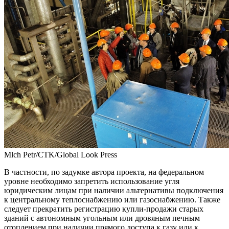
Mlch Petr/CTK/Global Look Press
В частности, по задумке автора проекта, на федеральном
уровне необходимо запретить использование угля
юридическим лицам при наличии альтернативы подключения
к центральному теплоснабжению или газоснабжению. Также
следует прекратить регистрацию купли-продажи старых
зданий с автономным угольным или дровяным печным
отоплением при наличии прямого доступа к газу или к