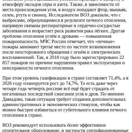
атмосферу оксидов серы и азота. Также, в зависимости от
места происхождения угля, в воздух попадают фтор, мышьяк,
селен, ртуть и свинец. Исследователи ВОЗ доказали, что с
выбросами, образующимися в результате печного отопления,
напрямую связаны респираторные и сердечно-сосудистые
заболевания и возрастает риск развития рака лёгких. Другая
проблема отопления углём и дровами — повышенная
пожароопасность. МЧС России отмечает, что «печные»
пожары занимают третье место по частоте возникновения
после неосторожного обращения с огнём и электрических
воспламенений. Так, в 2018 году было зарегистрировано 22
857 пожаров по причине нарушения правил эксплуатации и
неисправности печного отопления.
При этом уровень газификации в стране составляет 71,4%, а в
2026 году планируется рост до 74,7%. То есть даже через
четыре года четверть россиян всё ещё будет страдать от
негативных последствий сжигания угля и дров. По мнению
Давыдова, такая ситуация требует создания дополнительных
административных и экономических стимулов, чтобы как
можно быстрее избавиться от губительного влияния печного
отопления в стране.
ВОЗ рекомендует использовать более эффективное
отопительное оборудование, в частности сертифицированные