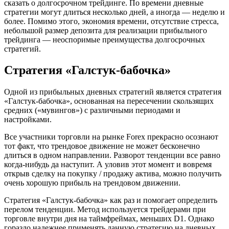
сказать о долгосрочном трейдинге. По времени дневные
стратегии могут длиться несколько дней, а иногда — неделю и
более. Помимо этого, экономия времени, отсутствие стресса,
небольшой размер депозита для реализации прибыльного
трейдинга — неоспоримые преимущества долгосрочных
стратегий.
Стратегия «Галстук-бабочка»
Одной из прибыльных дневных стратегий является стратегия
«Галстук-бабочка», основанная на пересечении скользящих
средних («мувингов») с различными периодами и
настройками.
Все участники торговли на рынке Forex прекрасно осознают
тот факт, что трендовое движение не может бесконечно
длиться в одном направлении. Разворот тенденции все равно
когда-нибудь да наступит. А уловив этот момент и вовремя
открыв сделку на покупку / продажу актива, можно получить
очень хорошую прибыль на трендовом движении.
Стратегия «Галстук-бабочка» как раз и помогает определить
перелом тенденции. Метод используется трейдерами при
торговле внутри дня на таймфреймах, меньших D1. Однако
гораздо надежнее применять данную стратегию на дневных