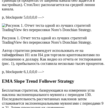
границы (в процентах от ширины канала оно задается в
настройках). СтопЛосс располагается на средней линии
канала.
p, blockquote 5,0,0,0,0 —>
Рисунок 1. Отчет теста одной из лучших стратегий
TradingView без перерисовки Noro’s Donchian Strategy.
Автор стратегии рекомендует использовать ее на
таймфреймах H1 или H4 для торговли криптовалютами по
отношению к доллару. Как видно из отчета ее тестирования
(рис. 1), прибыльность составила несколько тысяч процентов.
p, blockquote 6,1,0,0,0 —>
EMA Slope Trend Follower Strategy
Бесплатная стратегия, базирующаяся на измерении угла
наклона экспоненциального мувинга с периодом 130.
Последовательность рассчитанных наклонов затем
сглаживается экспоненциальными мувингами с периодами 9
и 21. Затем происходит их сравнение: