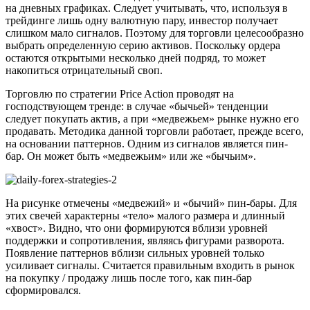
на дневных графиках. Следует учитывать, что, используя в
трейдинге лишь одну валютную пару, инвестор получает
слишком мало сигналов. Поэтому для торговли целесообразно
выбрать определенную серию активов. Поскольку ордера
остаются открытыми несколько дней подряд, то может
накопиться отрицательный своп.
Торговлю по стратегии Price Action проводят на
господствующем тренде: в случае «бычьей» тенденции
следует покупать актив, а при «медвежьем» рынке нужно его
продавать. Методика данной торговли работает, прежде всего,
на основании паттернов. Одним из сигналов является пин-
бар. Он может быть «медвежьим» или же «бычьим».
На рисунке отмечены «медвежий» и «бычий» пин-бары. Для
этих свечей характерны «тело» малого размера и длинный
«хвост». Видно, что они формируются вблизи уровней
поддержки и сопротивления, являясь фигурами разворота.
Появление паттернов вблизи сильных уровней только
усиливает сигналы. Считается правильным входить в рынок
на покупку / продажу лишь после того, как пин-бар
сформировался.