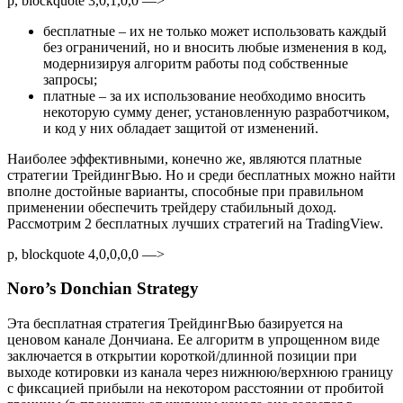
p, blockquote 3,0,1,0,0 —>
бесплатные – их не только может использовать каждый
без ограничений, но и вносить любые изменения в код,
модернизируя алгоритм работы под собственные
запросы;
платные – за их использование необходимо вносить
некоторую сумму денег, установленную разработчиком,
и код у них обладает защитой от изменений.
Наиболее эффективными, конечно же, являются платные
стратегии ТрейдингВью. Но и среди бесплатных можно найти
вполне достойные варианты, способные при правильном
применении обеспечить трейдеру стабильный доход.
Рассмотрим 2 бесплатных лучших стратегий на TradingView.
p, blockquote 4,0,0,0,0 —>
Noro’s Donchian Strategy
Эта бесплатная стратегия ТрейдингВью базируется на
ценовом канале Дончиана. Ее алгоритм в упрощенном виде
заключается в открытии короткой/длинной позиции при
выходе котировки из канала через нижнюю/верхнюю границу
с фиксацией прибыли на некотором расстоянии от пробитой