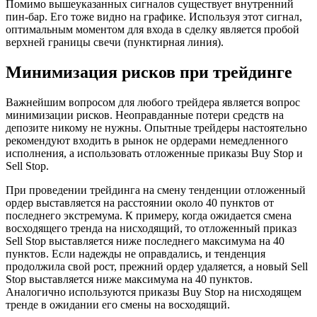
Помимо вышеуказанных сигналов существует внутренний
пин-бар. Его тоже видно на графике. Используя этот сигнал,
оптимальным моментом для входа в сделку является пробой
верхней границы свечи (пунктирная линия).
Минимизация рисков при трейдинге
Важнейшим вопросом для любого трейдера является вопрос
минимизации рисков. Неоправданные потери средств на
депозите никому не нужны. Опытные трейдеры настоятельно
рекомендуют входить в рынок не ордерами немедленного
исполнения, а использовать отложенные приказы Buy Stop и
Sell Stop.
При проведении трейдинга на смену тенденции отложенный
ордер выставляется на расстоянии около 40 пунктов от
последнего экстремума. К примеру, когда ожидается смена
восходящего тренда на нисходящий, то отложенный приказ
Sell Stop выставляется ниже последнего максимума на 40
пунктов. Если надежды не оправдались, и тенденция
продолжила свой рост, прежний ордер удаляется, а новый Sell
Stop выставляется ниже максимума на 40 пунктов.
Аналогично используются приказы Buy Stop на нисходящем
тренде в ожидании его смены на восходящий.