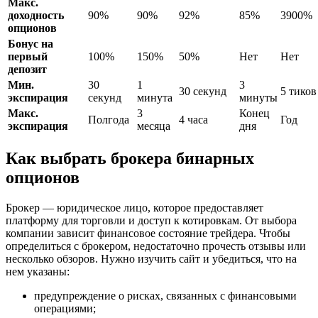
Макс.
доходность
90%
90%
92%
85%
3900%
опционов
Бонус на
первый
100%
150%
50%
Нет
Нет
депозит
Мин.
30
1
3
30 секунд
5 тиков
экспирация
секунд
минута
минуты
Макс.
3
Конец
Полгода
4 часа
Год
экспирация
месяца
дня
Как выбрать брокера бинарных
опционов
Брокер — юридическое лицо, которое предоставляет
платформу для торговли и доступ к котировкам. От выбора
компании зависит финансовое состояние трейдера. Чтобы
определиться с брокером, недостаточно прочесть отзывы или
несколько обзоров. Нужно изучить сайт и убедиться, что на
нем указаны:
предупреждение о рисках, связанных с финансовыми
операциями;