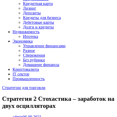
Кредитная карта
Лизинг
Депозиты
Кредиты для бизнеса
Дебетовые карты
Долги и кредиты
Недвижимость
Ипотека
Экономика
Управление финансами
Разное
Сбережения
Без рубрики
Домашние финансы
Криптовалюта
IT сектор
Промышленность
Стратегии для торговли
Стратегия 2 Стохастика – заработок на
двух осцилляторах
admin
06.09.2021