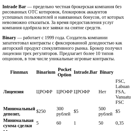
Intrade Bar
— предельно честная брокерская компания без
рисованных OTC котировок, блокировок аккаунтов
успешных пользователей и навязанных бонусов, от которых
невозможно отказаться. За время предоставления услуг
компания одобрила все заявки на снятие средств.
Binary
— работает с 1999 года. Создатель компании
запатентовал контракты с фиксированной доходностью как
авторский продукт спекулятивного рынка. Брокер получил
лицензии трех регуляторов. Предлагает более 10 типов
опционов, в том числе уникальные игровые контракты.
Pocket
Finnmax
Binarium
Intrade.Bar
Binary
Option
FSC,
Labuan
Лицензия
ЦРОФР
ЦРОФР
ЦРОФР
Нет
FSA,
Vanuatu
FSC
Минимальный
300
500
$250
$5
$5
депозит,
рублей
рублей
Минимальная
5
60
1
50
0,35
сумма сделки