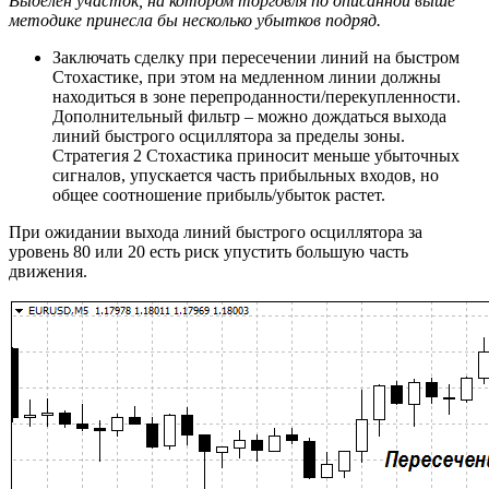
Выделен участок, на котором торговля по описанной выше
методике принесла бы несколько убытков подряд.
Заключать сделку при пересечении линий на быстром
Стохастике, при этом на медленном линии должны
находиться в зоне перепроданности/перекупленности.
Дополнительный фильтр – можно дождаться выхода
линий быстрого осциллятора за пределы зоны.
Стратегия 2 Стохастика приносит меньше убыточных
сигналов, упускается часть прибыльных входов, но
общее соотношение прибыль/убыток растет.
При ожидании выхода линий быстрого осциллятора за
уровень 80 или 20 есть риск упустить большую часть
движения.