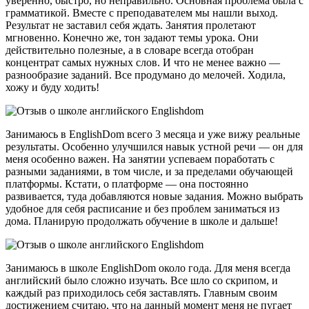
уверенно, быстро, но неправильно. Основная проблема была с
грамматикой. Вместе с преподавателем мы нашли выход.
Результат не заставил себя ждать. Занятия пролетают
мгновенно. Конечно же, тон задают темы урока. Они
действительно полезные, а в словаре всегда отобран
концентрат самых нужных слов. И что не менее важно —
разнообразие заданий. Все продумано до мелочей. Ходила,
хожу и буду ходить!
Занимаюсь в EnglishDom всего 3 месяца и уже вижу реальные
результаты. Особенно улучшился навык устной речи — он для
меня особенно важен. На занятии успеваем поработать с
разными заданиями, в том числе, и за пределами обучающей
платформы. Кстати, о платформе — она постоянно
развивается, туда добавляются новые задания. Можно выбрать
удобное для себя расписание и без проблем заниматься из
дома. Планирую продолжать обучение в школе и дальше!
Занимаюсь в школе EnglishDom около года. Для меня всегда
английский было сложно изучать. Все шло со скрипом, и
каждый раз приходилось себя заставлять. Главным своим
достижением считаю, что на данный момент меня не пугает