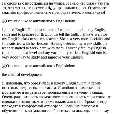
заговорить с иностранцем на улице. Я знаю что смогу узнать
то, что меня интересует и буду правильно понят. Отдельное
спасибо профессиональным преподавателям. Рекомендую!
I joined EnglishDom last summer. I wanted to update my English
skills and to prepare for IELTS. To tell the truth, I always wait for
my English class to see my teacher. She is a very nice specialist and
I’m satisfied with her lessons. Having detected my weak skills the
teacher started to work hard with them. I already feel my English
came to the next level and my vocabulary varied. EnglishDom is a
very good way to study and improve your English.
the chief of development
Я довольна, что обратилась в школу EnglishDom и своим
опытным педагогом со стажем. Я люблю заниматься по
программе и видеть свое продвижение в изучении языка.
Очень рада, что есть возможность практиковать свои спикинг
навыки на занятии, что также важно для меня. Уроки всегда
проходят в комфортной атмосфере. Большим плюсом в
обучении есть возможность обратиться за помощью к своему