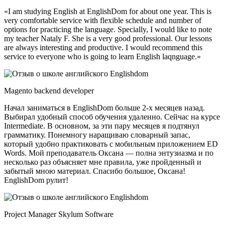
«I am studying English at EnglishDom for about one year. This is
very comfortable service with flexible schedule and number of
options for practicing the language. Specially, I would like to note
my teacher Nataly F. She is a very good professional. Our lessons
are always interesting and productive. I would recommend this
service to everyone who is going to learn English laqnguage.»
Magento backend developer
Начал заниматься в EnglishDom больше 2-х месяцев назад.
Выбирал удобный способ обучения удаленно. Сейчас на курсе
Intermediate. В основном, за эти пару месяцев я подтянул
грамматику. Понемногу наращиваю словарный запас,
который удобно практиковать с мобильным приложением ED
Words. Мой преподаватель Оксана — полна энтузиазма и по
несколько раз объясняет мне правила, уже пройденный и
забытый мною материал. Спасибо большое, Оксана!
EnglishDom рулит!
Project Manager Skylum Software