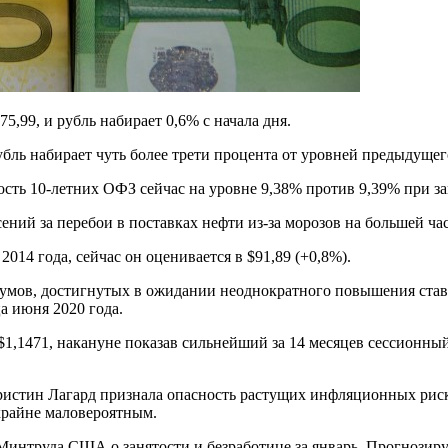
5,99, и рубль набирает 0,6% с начала дня.
рубль набирает чуть более трети процента от уровней предыдущег
сть 10-летних ОФЗ сейчас на уровне 9,38% против 9,39% при за
ний за перебои в поставках нефти из-за морозов на большей ча
2014 года, сейчас он оценивается в $91,89 (+0,8%).
мов, достигнутых в ожидании неоднократного повышения ставк
ца июня 2020 года.
1,1471, накануне показав сильнейший за 14 месяцев сессионный 
Кристин Лагард признала опасность растущих инфляционных риск
крайне маловероятным.
нтруда США о занятости и безработице за январь. Прогнозирует