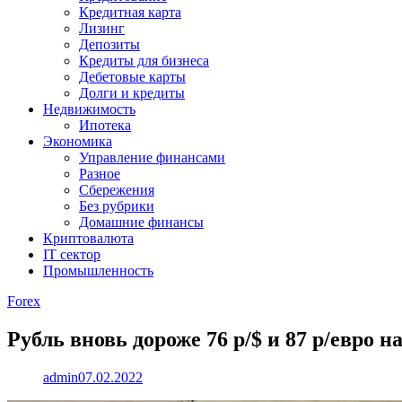
Кредитная карта
Лизинг
Депозиты
Кредиты для бизнеса
Дебетовые карты
Долги и кредиты
Недвижимость
Ипотека
Экономика
Управление финансами
Разное
Сбережения
Без рубрики
Домашние финансы
Криптовалюта
IT сектор
Промышленность
Forex
Рубль вновь дороже 76 р/$ и 87 р/евро
admin
07.02.2022