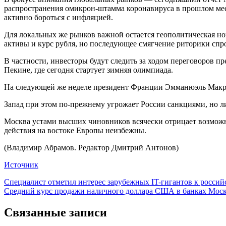
распространения омикрон-штамма коронавируса в прошлом мес
активно бороться с инфляцией.
Для локальных же рынков важной остается геополитическая н
активы и курс рубля, но последующее смягчение риторики спр
В частности, инвесторы будут следить за ходом переговоров
Пекине, где сегодня стартует зимняя олимпиада.
На следующей же неделе президент Франции Эмманюэль Макрон
Запад при этом по-прежнему угрожает России санкциями, но л
Москва устами высших чиновников всячески отрицает возможно
действия на востоке Европы неизбежны.
(Владимир Абрамов. Редактор Дмитрий Антонов)
Источник
Навигация
Специалист отметил интерес зарубежных IT-гигантов к росси
Средний курс продажи наличного доллара США в банках Москвы
по
записям
Связанные записи