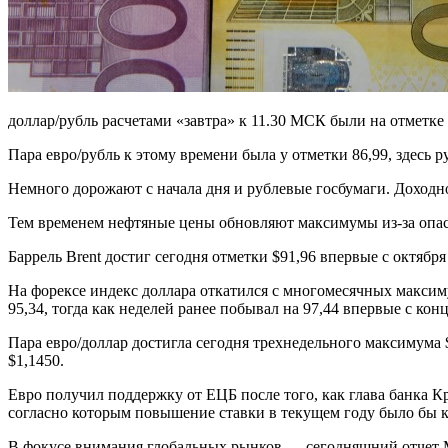
доллар/рубль расчетами «завтра» к 11.30 МСК были на отметке 7
Пара
евро/рубль
к этому времени была у отметки 86,99, здесь 
Немного дорожают с начала дня и рублевые госбумаги. Доходно
Тем временем нефтяные цены обновляют максимумы из-за опасе
Баррель
Brent
достиг сегодня отметки $91,96 впервые с октября 
На форексе
индекс доллара
откатился с многомесячных максиму
95,34, тогда как неделей ранее побывал на 97,44 впервые с кон
Пара
евро/доллар
достигла сегодня трехнедельного максимума $
$1,1450.
Евро получил поддержку от ЕЦБ после того, как глава банка 
согласно которым повышение ставки в текущем году было бы 
В фокусе внимания глобальных рынков — сегодняшний отчет Ми