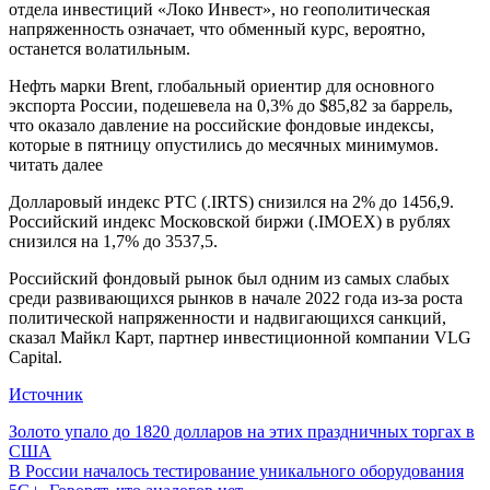
отдела инвестиций «Локо Инвест», но геополитическая
напряженность означает, что обменный курс, вероятно,
останется волатильным.
Нефть марки Brent, глобальный ориентир для основного
экспорта России, подешевела на 0,3% до $85,82 за баррель,
что оказало давление на российские фондовые индексы,
которые в пятницу опустились до месячных минимумов.
читать далее
Долларовый индекс РТС (.IRTS) снизился на 2% до 1456,9.
Российский индекс Московской биржи (.IMOEX) в рублях
снизился на 1,7% до 3537,5.
Российский фондовый рынок был одним из самых слабых
среди развивающихся рынков в начале 2022 года из-за роста
политической напряженности и надвигающихся санкций,
сказал Майкл Карт, партнер инвестиционной компании VLG
Capital.
Источник
Навигация
Золото упало до 1820 долларов на этих праздничных торгах в
США
по
В России началось тестирование уникального оборудования