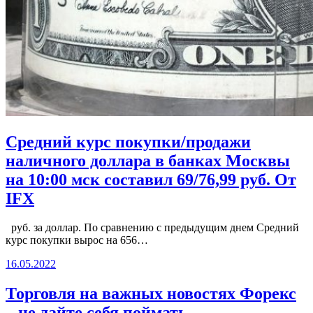
Cредний курс покупки/продажи
наличного доллара в банках Москвы
на 10:00 мск составил 69/76,99 руб. От
IFX
руб. за доллар. По сравнению с предыдущим днем Cредний
курс покупки вырос на 656…
16.05.2022
Торговля на важных новостях Форекс
– не дайте себя поймать