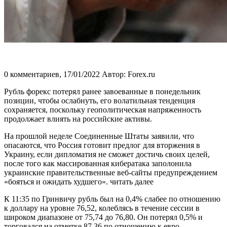
0 комментариев,
17/01/2022
Автор: Forex.ru
Рубль форекс потерял ранее завоеванные в понедельник
позиции, чтобы ослабнуть, его волатильная тенденция
сохраняется, поскольку геополитическая напряженность
продолжает влиять на российские активы.
На прошлой неделе Соединенные Штаты заявили, что
опасаются, что Россия готовит предлог для вторжения в
Украину, если дипломатия не сможет достичь своих целей,
после того как массированная кибератака заполонила
украинские правительственные веб-сайты предупреждением
«бояться и ожидать худшего». читать далее
К 11:35 по Гринвичу рубль был на 0,4% слабее по отношению
к доллару на уровне 76,52, колеблясь в течение сессии в
широком диапазоне от 75,74 до 76,80. Он потерял 0,5% и
торговался на отметке 87,36 по отношению к евро.