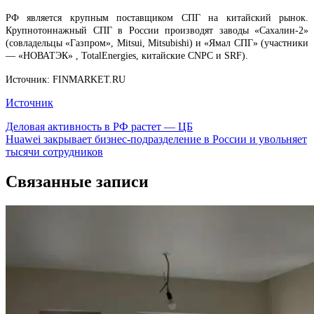
РФ является крупным поставщиком СПГ на китайский рынок.
Крупнотоннажный СПГ в России производят заводы «Сахалин-2»
(совладельцы «Газпром», Mitsui, Mitsubishi) и «Ямал СПГ» (участники
— «НОВАТЭК» , TotalEnergies, китайские CNPC и SRF).
Источник: FINMARKET.RU
Источник
Навигация
Деловая активность в РФ растет — ЦБ
Huawei закрывает бизнес-подразделение в России и увольняет
по
тысячи сотрудников
записям
Связанные записи