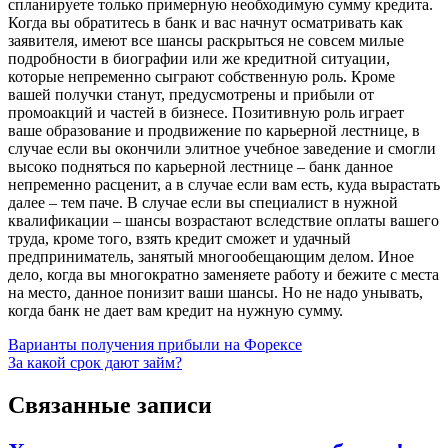
спланируете только примерную необходимую сумму кредита.
Когда вы обратитесь в банк и вас начнут осматривать как
заявителя, имеют все шансы раскрыться не совсем милые
подробности в биографии или же кредитной ситуации,
которые непременно сыграют собственную роль. Кроме
вашей получки станут, предусмотрены и прибыли от
промоакций и частей в бизнесе. Позитивную роль играет
ваше образование и продвижение по карьерной лестнице, в
случае если вы окончили элитное учебное заведение и смогли
высоко подняться по карьерной лестнице – банк данное
непременно расценит, а в случае если вам есть, куда вырастать
далее – тем паче. В случае если вы специалист в нужной
квалификации – шансы возрастают вследствие оплаты вашего
труда, кроме того, взять кредит сможет и удачный
предприниматель, занятый многообещающим делом. Иное
дело, когда вы многократно заменяете работу и бежите с места
на место, данное понизит ваши шансы. Но не надо унывать,
когда банк не дает вам кредит на нужную сумму.
Навигация
Варианты получения прибыли на Форексе
За какой срок дают займ?
по
записям
Связанные записи