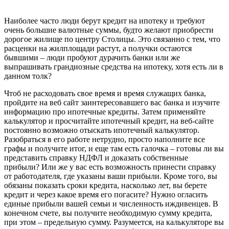
Наиболее часто люди берут кредит на ипотеку и требуют
очень большие валютные суммы, будто желают приобрести
дорогое жилище по центру Столицы. Это связанно с тем, что
расценки на жилплощади растут, а получки остаются
бывшими – люди пробуют дурачить банки или же
выпрашивать грандиозные средства на ипотеку, хотя есть ли в
данном толк?
Чтоб не расходовать свое время и время служащих банка,
пройдите на веб сайт заинтересовавшего вас банка и изучите
информацию про ипотечные кредиты. Затем применяйте
калькулятор и просчитайте ипотечный кредит, на веб-сайте
постоянно возможно отыскать ипотечный калькулятор.
Разобраться в его работе нетрудно, просто наполните все
графы и получите итог, и еще там есть галочка – готовы ли вы
представить справку НДФЛ и доказать собственные
прибыли? Или же у вас есть возможность принести справку
от работодателя, где указаны ваши прибыли. Кроме того, вы
обязаны показать сроки кредита, насколько лет, вы берете
кредит и через какое время его погасите? Нужно огласить
единые прибыли вашей семьи и численность иждивенцев. В
конечном счете, вы получите необходимую сумму кредита,
при этом – предельную сумму. Разумеется, на калькуляторе вы