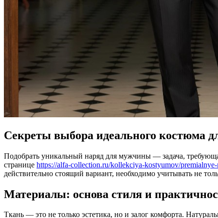
Секреты выбора идеального костюма д
Подобрать уникальный наряд для мужчины — задача, требующая
странице
https://alfa-collection.ru/kollekciya-kostyumov/premialn
действительно стоящий вариант, необходимо учитывать не тол
Материалы: основа стиля и практично
Ткань — это не только эстетика, но и залог комфорта. Натура