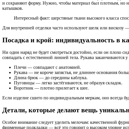
и сохраняют форму. Нужно, чтобы материал был плотным, но не
катышков.
Интересный факт: шерстяные ткани высокого класса спос
Для внутренней отделки часто используют шелк или вискозу —
Посадка и крой: индивидуальность в к
Ни один наряд не будет смотреться достойно, если он плохо с
совпадать с естественной линией тела. Рукава заканчиваются 
Плечи — совпадают с анатомией.
Рукава — не короче запястья, не длиннее основания боль
Длина брюк — до середины каблука.
Пуговицы — легко застёгиваются, не образуя складок.
Воротник — плотно прилегает к шее.
Если изделие сшито по индивидуальным меркам, оно всегда бу
Детали, которые делают вещь уникаль
Особое внимание следует уделить мелочам: качественной фурни
фирменные подкладки — всё это говорит о высоком уровне ис