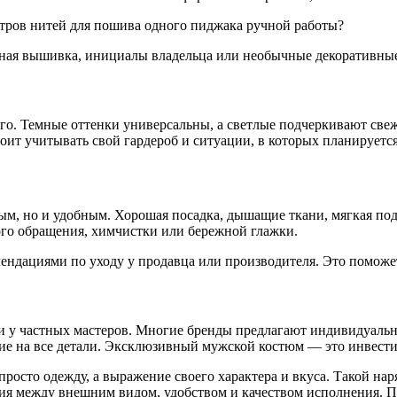
метров нитей для пошива одного пиджака ручной работы?
ная вышивка, инициалы владельца или необычные декоративны
ого. Темные оттенки универсальны, а светлые подчеркивают свеж
ит учитывать свой гардероб и ситуации, в которых планируется
, но и удобным. Хорошая посадка, дышащие ткани, мягкая подк
бого обращения, химчистки или бережной глажки.
мендациями по уходу у продавца или производителя. Это поможе
 и у частных мастеров. Многие бренды предлагают индивидуаль
е на все детали. Эксклюзивный мужской костюм — это инвестици
осто одежду, а выражение своего характера и вкуса. Такой нар
ия между внешним видом, удобством и качеством исполнения. Пус