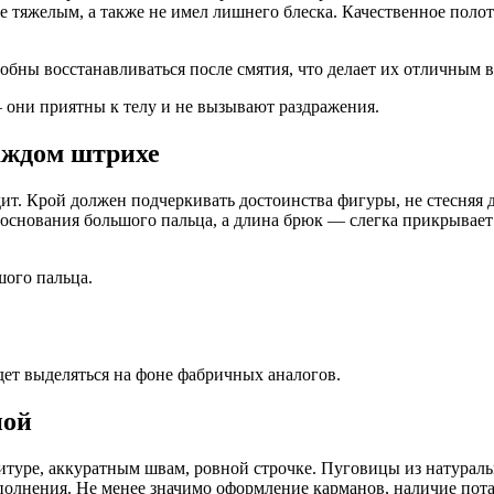
 тяжелым, а также не имел лишнего блеска. Качественное полот
обны восстанавливаться после смятия, что делает их отличным 
 они приятны к телу и не вызывают раздражения.
аждом штрихе
идит. Крой должен подчеркивать достоинства фигуры, не стесня
у основания большого пальца, а длина брюк — слегка прикрывает
шого пальца.
дет выделяться на фоне фабричных аналогов.
ной
туре, аккуратным швам, ровной строчке. Пуговицы из натуральн
полнения. Не менее значимо оформление карманов, наличие пот