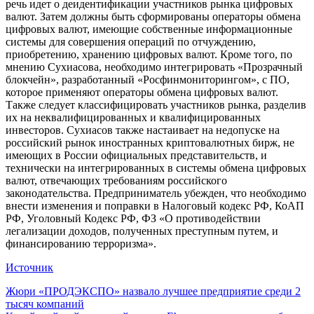
речь идет о деидентификации участников рынка цифровых
валют. Затем должны быть сформированы операторы обмена
цифровых валют, имеющие собственные информационные
системы для совершения операций по отчуждению,
приобретению, хранению цифровых валют. Кроме того, по
мнению Сухиасова, необходимо интегрировать «Прозрачный
блокчейн», разработанный «Росфинмониторингом», с ПО,
которое применяют операторы обмена цифровых валют.
Также следует классифицировать участников рынка, разделив
их на неквалифицированных и квалифицированных
инвесторов. Сухиасов также настаивает на недопуске на
российский рынок иностранных криптовалютных бирж, не
имеющих в России официальных представительств, и
технически на интегрированных в системы обмена цифровых
валют, отвечающих требованиям российского
законодательства. Предприниматель убежден, что необходимо
внести изменения и поправки в Налоговый кодекс РФ, КоАП
РФ, Уголовный Кодекс РФ, ФЗ «О противодействии
легализации доходов, полученных преступным путем, и
финансированию терроризма».
Источник
Навигация
Жюри «ПРОДЭКСПО» назвало лучшее предприятие среди 2
тысяч компаний
по