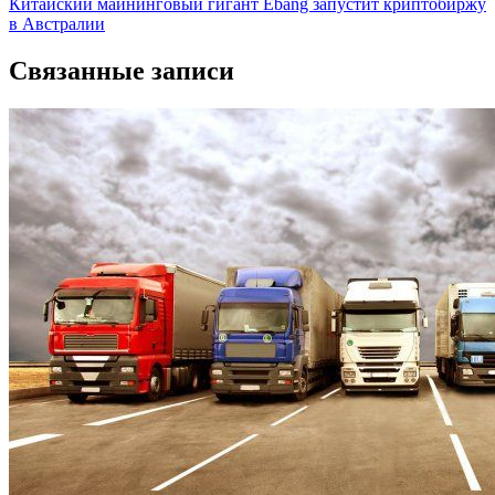
Китайский майнинговый гигант Ebang запустит криптобиржу
записям
в Австралии
Связанные записи