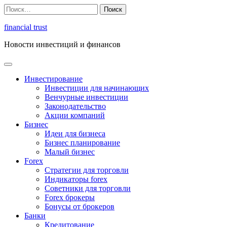
Перейти
Найти:
к
содержимому
financial trust
Новости инвестиций и финансов
Инвестирование
Инвестиции для начинающих
Венчурные инвестиции
Законодательство
Акции компаний
Бизнес
Идеи для бизнеса
Бизнес планирование
Малый бизнес
Forex
Стратегии для торговли
Индикаторы forex
Советники для торговли
Forex брокеры
Бонусы от брокеров
Банки
Кредитование