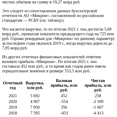
чистых убытков на сумму в 19,27 млрд руб.
Это следует из сопоставления данных бухгалтерской
отчетности АО «Микрон», составленной по российским
стандартам — РСБУ (см. таблицу).
Что касается выручки, то по итогам 2021 г. она достигла 5,69
млрд руб., превысив показатель предыдущего года на 725 млн
руб. Однако рекордным для «Микрона» по данному параметру
за последние годы оказался 2019 г., когда выручка доросла до
7,95 млрд руб.
Из других отчетных финансовых показателей отметим
валовую прибыль «Микрона». По итогам 2021 г. она
составила 452 млн руб., в то время как годом ранее имела
отрицательное значение в размере 553,5 млн руб.
Валовая
Чистая
Отчетный
Выручка,
прибыль, млн
прибыль, млн
год
млн руб.
руб.
руб.
2021
5 692
452
258
2020
4 967
-554
-2 509
2019
7 950
356
-1 607
2018
7 595
-453
-4 413