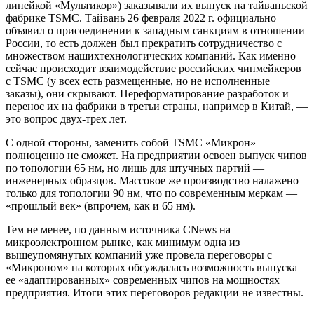
линейкой «Мультикор») заказывали их выпуск на тайваньской
фабрике TSMC. Тайвань 26 февраля 2022 г. официально
объявил о присоединении к западным санкциям в отношении
России, то есть должен был прекратить сотрудничество с
множеством нашихтехнологических компаний. Как именно
сейчас происходит взаимодействие российских чипмейкеров
с TSMC (у всех есть размещенные, но не исполненные
заказы), они скрывают. Переформатирование разработок и
перенос их на фабрики в третьи страны, например в Китай, —
это вопрос двух-трех лет.
С одной стороны, заменить собой TSMC «Микрон»
полноценно не сможет. На предприятии освоен выпуск чипов
по топологии 65 нм, но лишь для штучных партий —
инженерных образцов. Массовое же производство налажено
только для топологии 90 нм, что по современным меркам —
«прошлый век» (впрочем, как и 65 нм).
Тем не менее, по данным источника CNews на
микроэлектронном рынке, как минимум одна из
вышеупомянутых компаний уже провела переговоры с
«Микроном» на которых обсуждалась возможность выпуска
ее «адаптированных» современных чипов на мощностях
предприятия. Итоги этих переговоров редакции не известны.