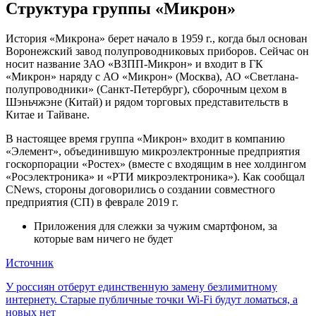
Структура группы «Микрон»
История «Микрона» берет начало в 1959 г., когда был основан
Воронежский завод полупроводниковых приборов. Сейчас он
носит название ЗАО «ВЗПП-Микрон» и входит в ГК
«Микрон» наряду с АО «Микрон» (Москва), АО «Светлана-
полупроводники» (Санкт-Петербург), сборочным цехом в
Шэньчжэне (Китай) и рядом торговых представительств в
Китае и Тайване.
В настоящее время группа «Микрон» входит в компанию
«Элемент», объединившую микроэлектронные предприятия
госкорпорации «Ростех» (вместе с входящим в нее холдингом
«Росэлектроника» и «РТИ микроэлектроника»). Как сообщал
CNews, стороны договорились о создании совместного
предприятия (СП) в феврале 2019 г.
Приложения для слежки за чужим смартфоном, за
которые вам ничего не будет
Источник
Навигация
У россиян отберут единственную замену безлимитному
интернету. Старые публичные точки Wi-Fi будут ломаться, а
по
новых нет