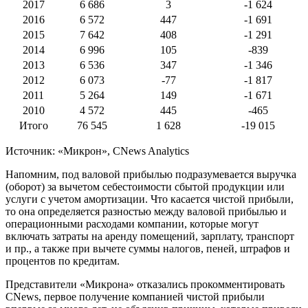
2017
6 686
3
-1 624
2016
6 572
447
-1 691
2015
7 642
408
-1 291
2014
6 996
105
-839
2013
6 536
347
-1 346
2012
6 073
-77
-1 817
2011
5 264
149
-1 671
2010
4 572
445
-465
Итого
76 545
1 628
-19 015
Источник: «Микрон», CNews Analytics
Напомним, под валовой прибылью подразумевается выручка
(оборот) за вычетом себестоимости сбытой продукции или
услуги с учетом амортизации. Что касается чистой прибыли,
то она определяется разностью между валовой прибылью и
операционными расходами компании, которые могут
включать затраты на аренду помещений, зарплату, транспорт
и пр., а также при вычете суммы налогов, пеней, штрафов и
процентов по кредитам.
Представители «Микрона» отказались прокомментировать
CNews, первое получение компанией чистой прибыли