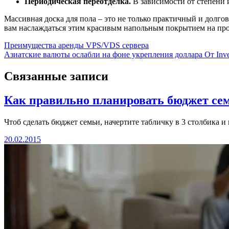
Периодическая переотделка
.
В зависимости от степени 
Массивная доска для пола – это не только практичный и долго
вам наслаждаться этим красивым напольным покрытием на прот
Навигация
Преимущества аренды VPS/VDS сервера
Азиатские валюты ослабли на фоне укрепления доллара От Inve
по
записям
Связанные записи
Как правильно планировать бюджет се
Чтоб сделать бюджет семьи, начертите табличку в 3 столбика
20.02.2015