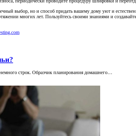
износа, периодически проводите процедуру шлифовки и переотд
вечный выбор, но и способ придать вашему дому уют и естестве
яжении многих лет. Пользуйтесь своими знаниями и создавайте
sting.com
мьи?
 и немного строк. Образчик планирования домашнего…