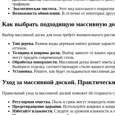
трафиком.
Экологическая чистота
.
Этот вид напольного покрытия п
Возможность обновления
.
В отличие от некоторых друг
Как выбрать подходящую массивную до
Выбор массивной доски для пола требует внимательного рассм
Тип дерева
.
Разные виды деревьев имеют разные характе
оттенок.
Толщина и ширина досок
.
Выбор зависит от ваших пред
могут придать современный стиль.
Обработка поверхности
.
Массивная доска может иметь ра
Выберите отделку, соответствующую стилю вашего интер
Установка
.
Решите, как будет укладываться массивная до
Уход за массивной доской. Практическ
Правильный уход за массивной доской поможет ей сохранить св
Регулярная очистка
.
Пыль и грязь могут повредить пов
Предотвращение царапин
.
Используйте коврики и ковры
Избегайте влажности
.
Следите за уровнем влажности в 