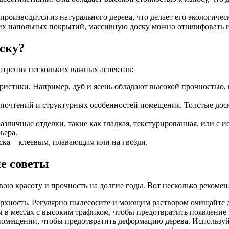
роизводится из натурального дерева, что делает его экологичес
их напольных покрытий, массивную доску можно отшлифовать и 
ску?
отрения нескольких важных аспектов:
ристики. Например, дуб и ясень обладают высокой прочностью, 
почтений и структурных особенностей помещения. Толстые доски
зличные отделки, такие как гладкая, текстурированная, или с 
ьера.
ска – клеевым, плавающим или на гвозди.
ие советы
ою красоту и прочность на долгие годы. Вот несколько рекомен
ерхность. Регулярно пылесосите и моющим раствором очищайте 
 в местах с высоким трафиком, чтобы предотвратить появление 
помещении, чтобы предотвратить деформацию дерева. Используй