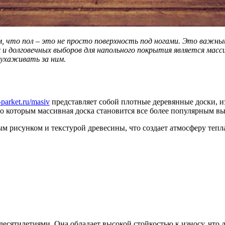
м, что пол – это не просто поверхность под ногами. Это важ
 и долговечных выборов для напольного покрытия является масс
 ухаживать за ним.
-parket.ru/masiv
представляет собой плотные деревянные доски, из
о которым массивная доска становится все более популярным в
м рисунком и текстурой древесины, что создает атмосферу тепл
десятилетиями. Она обладает высокой стойкостью к износу, что