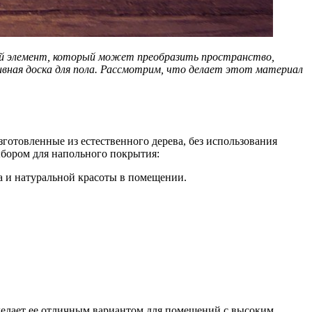
ный элемент, который может преобразить пространство,
ивная до
ска для пола. Р
ассмотрим, что делает этот материал
готовленные из естественного дерева, без использования
ыбором для напольного покрытия:
а и натуральной красоты в помещении.
 делает ее отличным вариантом для помещений с высоким