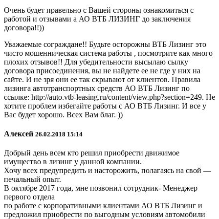
Очень будет правельно с Вашей стороны ознакомиться с
работой и отзывами а АО ВТБ ЛИЗИНГ до заключения
договора!!))
Уважаемые сограждане!! Будьте осторожны ВТБ Лизинг это
чисто мошенническая система работы , посмотрите как много
плохих отзывов!! Для убедительности высылаю сылку
договора присоединения, вы не найдете ее не где у них на
сайте. И не зря они ее так скрывают от клиентов. Правила
лизинга автотранспортных средств АО ВТБ Лизинг по
ссылке: http://auto.vtb-leasing.ru/content/view.php?section=249. Не
хотите проблем избегайте работы с АО ВТБ Лизинг. И все у
Вас будет хорошо. Всех Вам благ. ))
Алексей
26.02.2018 15:14
Добрый день всем кто решил приобрести движимое
имущество в лизинг у данной компании.
Хочу всех предупредить и насторожить, полагаясь на свой —
печальный опыт.
В октябре 2017 года, мне позвонил сотрудник- Менеджер
первого отдела
по работе с корпоративными клиентами АО ВТБ Лизинг и
предложил приобрести по выгодным условиям автомобили