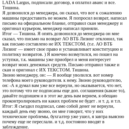
LADA Largus, подписали договор, я оплатил аванс и все.
Тишина.
Я дозвонился до менеджера, он сказал, что вот к сожалению
машины предоставить не можем. Я попросил возврат, написал
письмо на официальном бланке, отправил скан менеджеру и
оригинал курьером, менеджер написал приняли.
Итог — Тишина. Я опять дозвонился до менеджера он мне
сказал, что письмо на возврат АО ВТБ Лизинг отклонил, так
как письмо составлено не ИХ ТЕКСТОМ. (т.е. АО ВТБ
Лизинг — имеет свое право и устанавливает конституцию и
политику возвратов. ) Я конечно возмутился, но пошел на
уступки, т.к. машины уже приобрел и меня интересует
возврат моих денежных средств. Письмо отправил также и
скан и оригинал с ИХ ТЕКСТОМ. Тишина.
Звоню менеджеру, он: — Я вообще уволился. вот номер
телефона моего руководителя. к нему. Звоню руководителю,
он: -А я думал вам уже все вернули, но оказывается, что нет,
это потому что не подписаны еще доп. соглашения (какие то),
давайте подпишем и в этот же день вам вернем, я обещаю
проконтролировать ни каких проблем не будет . и т. д. и т.п.
Итог: Я съездил подписал, само собой денег не вернули,
каждый день ему звоню, он мне говорит, что у них
технические проблемы, бухгалтер уже ушел, я завтра выясню
почему еще не переслали. и т.д. постоянно вводят в
заблуждение.