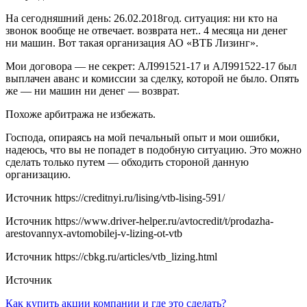
На сегодняшний день: 26.02.2018год. ситуация: ни кто на
звонок вообще не отвечает. возврата нет.. 4 месяца ни денег
ни машин. Вот такая организация АО «ВТБ Лизинг».
Мои договора — не секрет: АЛ991521-17 и АЛ991522-17 был
выплачен аванс и комиссии за сделку, которой не было. Опять
же — ни машин ни денег — возврат.
Похоже арбитража не избежать.
Господа, опираясь на мой печальный опыт и мои ошибки,
надеюсь, что вы не попадет в подобную ситуацию. Это можно
сделать только путем — обходить стороной данную
организацию.
Источник
https://creditnyi.ru/lising/vtb-lising-591/
Источник
https://www.driver-helper.ru/avtocredit/t/prodazha-
arestovannyx-avtomobilej-v-lizing-ot-vtb
Источник
https://cbkg.ru/articles/vtb_lizing.html
Источник
Навигация
Как купить акции компании и где это сделать?