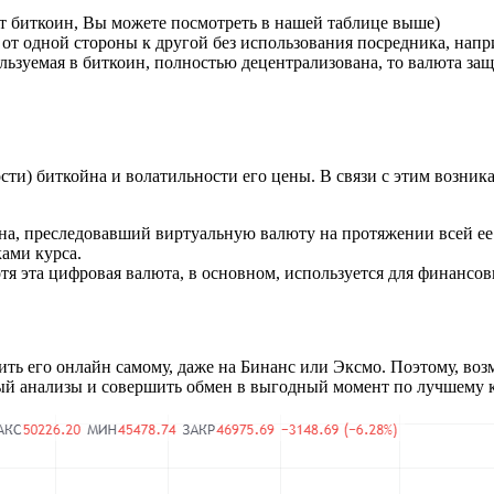
т биткоин, Вы можете посмотреть в нашей таблице выше)
от одной стороны к другой без использования посредника, напр
льзуемая в биткоин, полностью децентрализована, то валюта за
сти) биткойна и волатильности его цены. В связи с этим возни
на, преследовавший виртуальную валюту на протяжении всей ее
ками курса.
 эта цифровая валюта, в основном, используется для финансовы
ить его онлайн самому, даже на Бинанс или Эксмо. Поэтому, во
й анализы и совершить обмен в выгодный момент по лучшему к