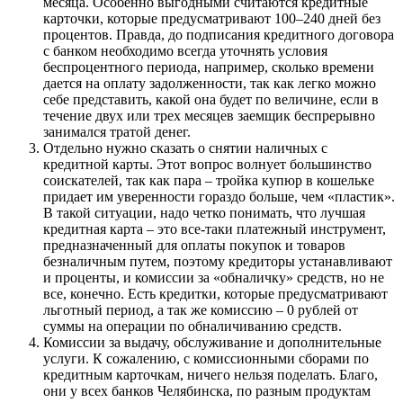
месяца. Особенно выгодными считаются кредитные
карточки, которые предусматривают 100–240 дней без
процентов. Правда, до подписания кредитного договора
с банком необходимо всегда уточнять условия
беспроцентного периода, например, сколько времени
дается на оплату задолженности, так как легко можно
себе представить, какой она будет по величине, если в
течение двух или трех месяцев заемщик беспрерывно
занимался тратой денег.
Отдельно нужно сказать о снятии наличных с
кредитной карты. Этот вопрос волнует большинство
соискателей, так как пара – тройка купюр в кошельке
придает им уверенности гораздо больше, чем «пластик».
В такой ситуации, надо четко понимать, что лучшая
кредитная карта – это все-таки платежный инструмент,
предназначенный для оплаты покупок и товаров
безналичным путем, поэтому кредиторы устанавливают
и проценты, и комиссии за «обналичку» средств, но не
все, конечно. Есть кредитки, которые предусматривают
льготный период, а так же комиссию – 0 рублей от
суммы на операции по обналичиванию средств.
Комиссии за выдачу, обслуживание и дополнительные
услуги. К сожалению, с комиссионными сборами по
кредитным карточкам, ничего нельзя поделать. Благо,
они у всех банков Челябинска, по разным продуктам