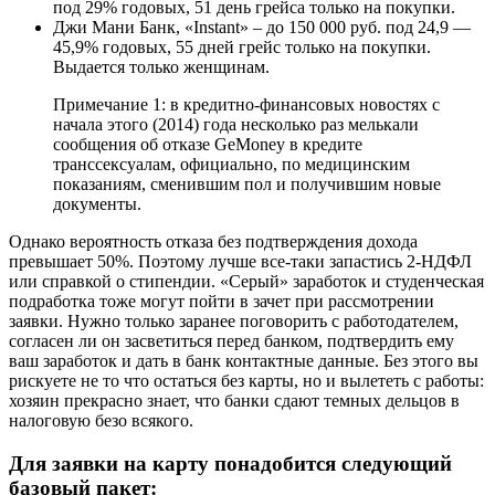
под 29% годовых, 51 день грейса только на покупки.
Джи Мани Банк, «Instant» – до 150 000 руб. под 24,9 —
45,9% годовых, 55 дней грейс только на покупки.
Выдается только женщинам.
Примечание 1: в кредитно-финансовых новостях с
начала этого (2014) года несколько раз мелькали
сообщения об отказе GeMoney в кредите
транссексуалам, официально, по медицинским
показаниям, сменившим пол и получившим новые
документы.
Однако вероятность отказа без подтверждения дохода
превышает 50%. Поэтому лучше все-таки запастись 2-НДФЛ
или справкой о стипендии. «Серый» заработок и студенческая
подработка тоже могут пойти в зачет при рассмотрении
заявки. Нужно только заранее поговорить с работодателем,
согласен ли он засветиться перед банком, подтвердить ему
ваш заработок и дать в банк контактные данные. Без этого вы
рискуете не то что остаться без карты, но и вылететь с работы:
хозяин прекрасно знает, что банки сдают темных дельцов в
налоговую безо всякого.
Для заявки на карту понадобится следующий
базовый пакет: