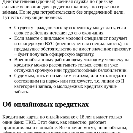
Действительная (срочная) военная служба по призыву –
сильное основание для кредитных каникул по серьезным
займам. Но не для потребительских без определенной цели.
Тут есть следующие нюансы:
Студенту гражданского вуза кредитку могут дать, если
срок ее действия истекает до его окончания.
Если вместе с дипломом молодой специалист получает
и офицерскую ВУС (военно-учетная специальность), то
предыдущее обстоятельство не имеет значения: призовут
– будет получать офицерскую зарплату.
Военнообязанному работающему молодому человеку на
кредитку можно рассчитывать только, если он уже
отслужил срочную или трудоспособный белобилетник.
Судимым, хоть и по мелким статьям, или хоть когда-то
состоявшим на нарко- или психоучете, т.е. лицам со II
категорией запаса, о молодежных кредитах лучше
забыть.
Об онлайновых кредитках
Кредитные карты по онлайн-заявке с 18 лет выдает только
один банк: ТКС. Этот банк, как известно, работает
принципиально в онлайне. Все прочие могут, но не обязаны,
оформить молодежную кредитку только своим надежным