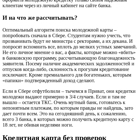
клиентам через из личный кабинет на сайте банка.
И на что же рассчитывать?
Оптимальный алгоритм поиска молодежной карты –
попробовать сначала в Сбере. Студентам нужно учесть, что
прозванивать будут не министра с ректорами, а их декана. И
попросят вспомнить все, вплоть до мелких устных замечаний.
Не его личное мнение о вас, а факты, которые можно «вбить»
в банковскую программу, рассчитывающую благонадежность
заявителя. Посему наличие академических задолженностей и
отпусков когда-либо, склонность к прогулам кредитование
исключают. Кроме премиального для богатеньких, которым
«папики» подтвержденный доход сделают.
Если в Сбере отфутболили – тычемся в Приват, они кредитки
молодежи выдают примерно в 3/4 случаев. Если и там не
вышло – остается ТКС. Очень мутный банк, готовьтесь к
непонятным платежам, по которым правды не найдешь, зато
дает почти всем. Это на сегодняшний день, к сожалению,
всего 3 банка, в которых можно получить кредитную карту с
18 лет, не обивая неделями ноги.
Кредитная карта без проверок