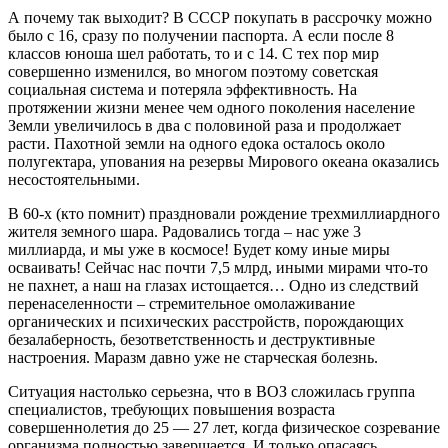
А почему так выходит? В СССР покупать в рассрочку можно
было с 16, сразу по получении паспорта. А если после 8
классов юноша шел работать, то и с 14. С тех пор мир
совершенно изменился, во многом поэтому советская
социальная система и потеряла эффективность. На
протяжении жизни менее чем одного поколения население
Земли увеличилось в два с половиной раза и продолжает
расти. Пахотной земли на одного едока осталось около
полугектара, упования на резервы Мирового океана оказались
несостоятельными.
В 60-х (кто помнит) праздновали рождение трехмиллиардного
жителя земного шара. Радовались тогда – нас уже 3
миллиарда, и мы уже в космосе! Будет кому иные миры
осваивать! Сейчас нас почти 7,5 млрд, иными мирами что-то
не пахнет, а наш на глазах истощается… Одно из следствий
перенаселенности – стремительное омолаживание
органических и психических расстройств, порождающих
безалаберность, безответственность и деструктивные
настроения. Маразм давно уже не старческая болезнь.
Ситуация настолько серьезна, что в ВОЗ сложилась группа
специалистов, требующих повышения возраста
совершеннолетия до 25 — 27 лет, когда физическое созревание
организма полностью завершается. И только опасаясь