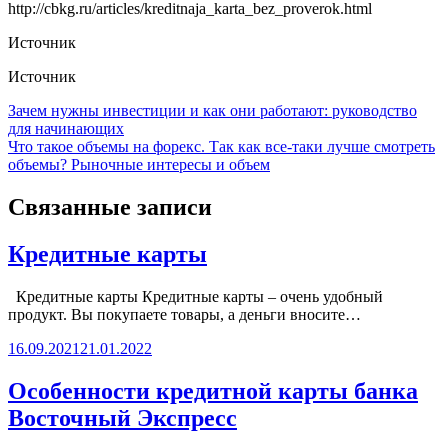
http://cbkg.ru/articles/kreditnaja_karta_bez_proverok.html
Источник
Источник
Навигация
Зачем нужны инвестиции и как они работают: руководство
для начинающих
по
Что такое объемы на форекс. Так как все-таки лучше смотреть
записям
объемы? Рыночные интересы и объем
Связанные записи
Кредитные карты
Кредитные карты Кредитные карты – очень удобный
продукт. Вы покупаете товары, а деньги вносите…
16.09.2021
21.01.2022
Особенности кредитной карты банка
Восточный Экспресс