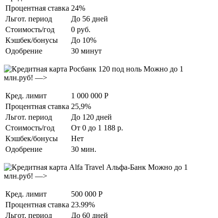
Процентная ставка
24%
Льгот. период
До 56 дней
Стоимость/год
0 руб.
Кэшбек/бонусы
До 10%
Одобрение
30 минут
Можно до 1
млн.руб! —>
Кред. лимит
1 000 000 Р
Процентная ставка
25,9%
Льгот. период
До 120 дней
Стоимость/год
От 0 до 1 188 р.
Кэшбек/бонусы
Нет
Одобрение
30 мин.
Можно до 1
млн.руб! —>
Кред. лимит
500 000 Р
Процентная ставка
23.99%
Льгот. период
До 60 дней