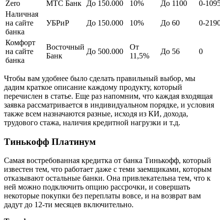
Zero
МТС Банк
До 150.000
10%
До 1100
0-109
Наличная
на сайте
УБРиР
До 150.000
10%
До 60
0-219
банка
Комфорт
Восточный
От
на сайте
До 500.000
До 56
0
Банк
11,5%
банка
Чтобы вам удобнее было сделать правильный выбор, мы
дадим краткое описание каждому продукту, который
перечислен в статье. Еще раз напомним, что каждая входящая
заявка рассматривается в индивидуальном порядке, и условия
также всем назначаются разные, исходя из КИ, дохода,
трудового стажа, наличия кредитной нагрузки и т.д.
Тинькофф Платинум
Самая востребованная кредитка от банка Тинькофф, который
известен тем, что работает даже с теми заемщиками, которым
отказывают остальные банки. Она привлекательна тем, что к
ней можно подключить опцию рассрочки, и совершать
некоторые покупки без переплаты вовсе, и на возврат вам
дадут до 12-ти месяцев включительно.