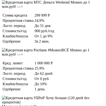
Можно до 1
млн.руб! —>
Сумма кредита
299 999 Р
Процентная ставка
24,9%
Льгот. период
До 51 дня
Стоимость/год
900 руб./год
Кэшбек/бонусы
От 1 до 9%
Одобрение
За 2 мин.
Можно до 1
млн.руб! —>
Кред. лимит
1 000 000 Р
Процентная ставка
25.9%
Льгот. период
До 62 дней
Стоимость/год
От 0 руб.
Кэшбек/бонусы
До 10%
Одобрение
1 день