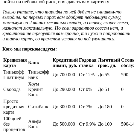
пойти на небольшой риск, и выдавать вам карточку.
Только учтите, что тарифы по ней будут не слишком-то
выгодны: на первых порах вам одобрят небольшую сумму,
максимум на 2 ваших месячных оклада, а ставку, скорее всего,
назначат максимальную. Но если вариантов совсем нет, и
кредитование требуется вам срочно, то нужно попробовать
и такую карту, со временем условия по ней улучшатся.
Кого мы порекомендуем:
Кредитная
Кредитный
Годовая
Льготный
Стои
Банк
карта
лимит, руб.
ставка
срок, дн.
обсл
Тинькофф
Тинькофф
До 700.000
От 12%
До 55
590
Платинум
Банк
Хоум
Свобода
Кредит
До 290.000
От 0%
До 51
0
Банк
Просто
кредитная
Ситибанк
До 300.000
От 7%
До 180
0
карта
100 дней
Альфа-
без
До 500.000
От 9,9%
До 100
590-1
Банк
процентов