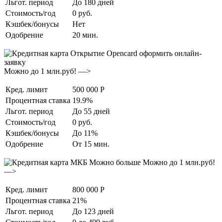
Льгот. период
До 180 дней
Стоимость/год
0 руб.
Кэшбек/бонусы
Нет
Одобрение
20 мин.
Можно до 1 млн.руб! —>
Кред. лимит
500 000 Р
Процентная ставка
19.9%
Льгот. период
До 55 дней
Стоимость/год
0 руб.
Кэшбек/бонусы
До 11%
Одобрение
От 15 мин.
Можно до 1 млн.руб!
—>
Кред. лимит
800 000 Р
Процентная ставка
21%
Льгот. период
До 123 дней