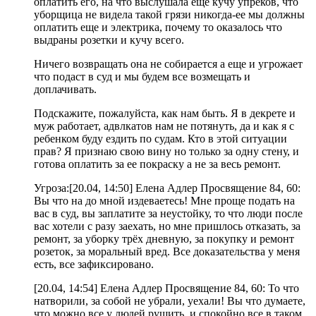
оплатить его, на что выслушала еще кучу упреков, что
уборщица не видела такой грязи никогда-ее мы должны
оплатить еще и электрика, почему то оказалось что
выдраны розетки и кучу всего.
Ничего возвращать она не собирается а еще и угрожает
что подаст в суд и мы будем все возмещать и
доплачивать.
Подскажите, пожалуйста, как нам быть. Я в декрете и
муж работает, адвлкатов нам не потянуть, да и как я с
ребенком буду ездить по судам. Кто в этой ситуации
прав? Я признаю свою вину но только за одну стену, и
готова оплатить за ее покраску а не за весь ремонт.
Угроза:[20.04, 14:50] Елена Адлер Просвящение 84, 60:
Вы что на до мной издеваетесь! Мне проще подать на
вас в суд, вы заплатите за неустойку, то что люди после
вас хотели с разу заехать, но мне пришлось отказать, за
ремонт, за уборку трёх дневную, за покупку и ремонт
розеток, за моральный вред. Все доказательства у меня
есть, все зафиксировано.
[20.04, 14:54] Елена Адлер Просвящение 84, 60: То что
натворили, за собой не убрали, уехали! Вы что думаете,
что можно все у людей рушить, и спокойно все в таком