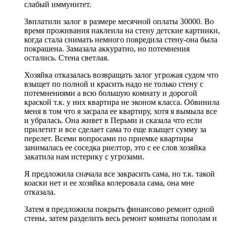
слабый иммунитет.
Звплатили залог в размере месячной оплаты 30000. Во
время проживания наклеила на стену детские картинки,
когда стала снимать немного повредила стену-она была
покрашена. Замазала аккуратно, но потемнения
остались. Стена светлая.
Хозяйка отказалась возвращать залог угрожая судом что
взыщет по полной и красить надо не только стену с
потемнениями а всю большую комнату и дорогой
краской т.к. у них квартира не эконом класса. Обвинила
меня в том что я засрала ее квартиру, хотя я вымыла все
и убралась. Она живет в Перьми и сказала что если
прилетит и все сделает сама то еще взыщет сумму за
перелет. Всеми вопросами по приемке квартиры
занималась ее соседка риелтор, это с ее слов хозяйка
закатила нам истерику с угрозами.
Я предложила сначала все закрасить сама, но т.к. такой
коаски нет и ее хозяйка колеровала сама, она мне
отказала.
Затем я предложила покрыть финансово ремонт одной
стены, затем разделить весь ремонт комнаты пополам и