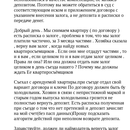
депозитом. Поэтому вы можете обратиться в суд с
соответствующим иском и приложением договора с
указанием внесения залога, а не депозита и расписки о
передаче денег.
Добрый день . Мы снимаем квартиру ( по договору )
есть расписка о залоге , проблема в том, что мы залог
платили частично, за 3 месяца частями . Хозяйка сказала
, верну вам залог , когда найду новых
квартиросъемщиков . Если они мне отдадут частями , то
и я вам , если целиком то и я вам отдам залог целиком .
Права ли она? Или она должна отдать нам залог
целиком в день съезда нашего ? Почему мы должны
ждать Ее квартиросъёмщиков
Съехал с арендуемой хвартиры.при съезде отдал свой
вариант договора и ключи По договору должен быть бу
холодильник. Хозяин в связи с непристижной маркой и
старым годом выпуска холодильника грозится не
полностью вернуть депозит. Есть расписка полученная
при съезде о том что нет претензий и депозит зачислят
на мой счет(без пасп данных)Прошу подсказать
алгоритм действий при неполном возврате депозита.
Здравствуйте, должен ли наймодатель вернуть залог