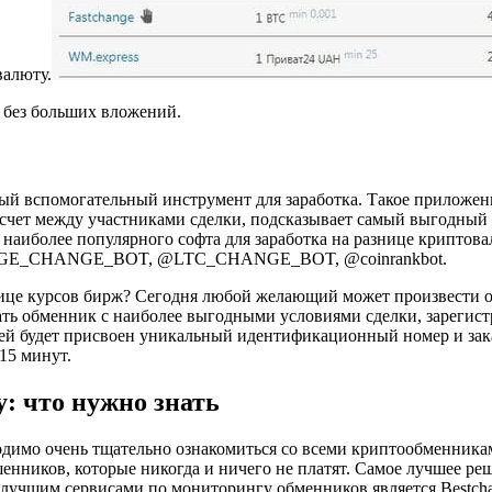
валюту.
, без больших вложений.
ый вспомогательный инструмент для заработка. Такое приложен
асчет между участниками сделки, подсказывает самый выгодный
 наиболее популярного софта для заработка на разнице криптова
CHANGE_BOT, @LTC_CHANGE_BOT, @coinrankbot.
азнице курсов бирж? Сегодня любой желающий может произвести 
рать обменник с наиболее выгодными условиями сделки, зарегист
 ей будет присвоен уникальный идентификационный номер и зак
15 минут.
: что нужно знать
ходимо очень тщательно ознакомиться со всеми криптообменника
енников, которые никогда и ничего не платят. Самое лучшее ре
учшим сервисами по мониторингу обменников является Bestchang