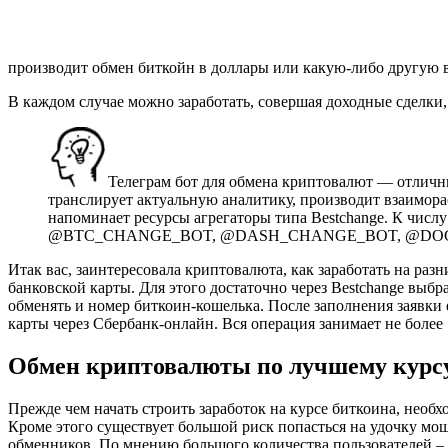
производит обмен биткойн в доллары или какую-либо другую 
В каждом случае можно заработать, совершая доходные сделки
Телеграм бот для обмена криптовалют — отличн
транслирует актуальную аналитику, производит взаимор
напоминает ресурсы агрегаторы типа Bestchange. К числу
@BTC_CHANGE_BOT, @DASH_CHANGE_BOT, @DOGE_
Итак вас, заинтересовала криптовалюта, как заработать на р
банковской карты. Для этого достаточно через Bestchange выб
обменять и номер биткоин-кошелька. После заполнения заявки
карты через Сбербанк-онлайн. Вся операция занимает не более 
Обмен криптовалюты по лучшему курсу
Прежде чем начать строить заработок на курсе биткоина, необ
Кроме этого существует большой риск попасться на удочку мош
обменников. По мнению большого количества пользователей – л