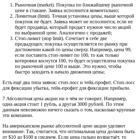
Рыночная (market). Покупка по ближайшему рыночной
цене в стакане. Заявка исполнится моментально;
Лимитная (limit). Точная установка цены, выше которой
покупок не будет. Заявка может не исполнится, если не
будет продавца, который продаст нужное число акций
по выбранной цене. Аналогично с продажей;
Стоп-лимит (stop limit). Сочетает в себе две
предыдущих: покупка осуществляется по рынку при
достижении какой-то цены сверху. Например, цена 99,
если поставить стоп-лимит по 100, то как только
котировки коснутся 100, то будет осуществлена покупка
по рыночной цене 100 и выше. Это нужно, чтобы
быстро заходить в начало движения цены;
Есть ещё два типа заявок: стоп-лосс и тейк-профит. Стоп-лосс
для фиксации убытка, тейк-профит для фиксации прибыли.
7 Абсолютная цена акции ни о чём не говорит. Например,
одна акция стоит 1 рубль, а другая 3000 рублей. По этим
данным невозможно ничего сказать о том, насколько крупные
эти компании.
На американском рынке абсолютной цене акции уделяют
внимание. Так, считается, что оптимальная цена должна быть
от $10 до $100 в среднем. Если цена сильно возрастаёт, то