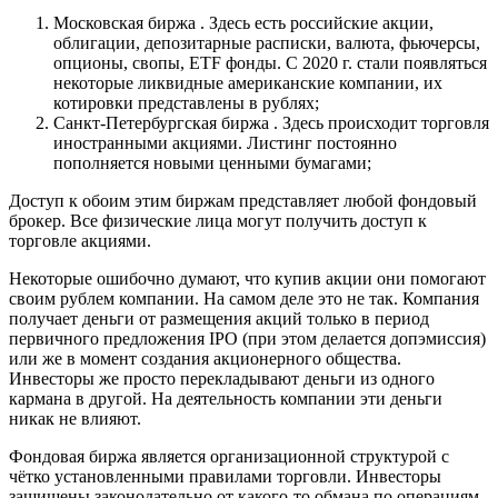
Московская биржа . Здесь есть российские акции,
облигации, депозитарные расписки, валюта, фьючерсы,
опционы, свопы, ETF фонды. С 2020 г. стали появляться
некоторые ликвидные американские компании, их
котировки представлены в рублях;
Санкт-Петербургская биржа . Здесь происходит торговля
иностранными акциями. Листинг постоянно
пополняется новыми ценными бумагами;
Доступ к обоим этим биржам представляет любой фондовый
брокер. Все физические лица могут получить доступ к
торговле акциями.
Некоторые ошибочно думают, что купив акции они помогают
своим рублем компании. На самом деле это не так. Компания
получает деньги от размещения акций только в период
первичного предложения IPO (при этом делается допэмиссия)
или же в момент создания акционерного общества.
Инвесторы же просто перекладывают деньги из одного
кармана в другой. На деятельность компании эти деньги
никак не влияют.
Фондовая биржа является организационной структурой с
чётко установленными правилами торговли. Инвесторы
защищены законодательно от какого-то обмана по операциям