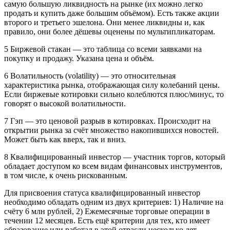
самую большую ликвидность на рынке (их можно легко
продать и купить даже большим объёмом). Есть также акции
второго и третьего эшелона. Они менее ликвидны и, как
правило, они более дёшевы оценены по мультипликаторам.
5 Биржевой стакан — это таблица со всеми заявками на
покупку и продажу. Указана цена и объём.
6 Волатильность (volatility) — это относительная
характеристика рынка, отображающая силу колебаний цены.
Если биржевые котировки сильно колеблются плюс/минус, то
говорят о высокой волатильности.
7 Гэп — это ценовой разрыв в котировках. Происходит на
открытии рынка за счёт множество накопившихся новостей.
Может быть как вверх, так и вниз.
8 Квалифицированный инвестор — участник торгов, который
обладает доступом ко всем видам финансовых инструментов,
в том числе, к очень рискованным.
Для присвоения статуса квалифицированный инвестор
необходимо обладать одним из двух критериев: 1) Наличие на
счёту 6 млн рублей, 2) Ежемесячные торговые операции в
течении 12 месяцев. Есть ещё критерии для тех, кто имеет
образование или работал в этой отрасли несколько лет.