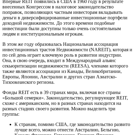
Впервые REIT появились в США в 1960 году в результате
внесенных Конгрессом в налоговое законодательство
поправок, позволяющих частным инвесторам вкладывать
деньги в диверсифицированные инвестиционные портфели
доходной недвижимости. До этого времени подобные
инвестиции были доступны только очень состоятельным
людям и институциональным игрокам.
В этом же году образовалась Национальная ассоциация
инвестиционных трастов Недвижимости (NAREIT), которая и
по сей день играет ключевую роль в развитии индустрии.
Она, в свою очередь, входит в Международный альянс
секьюритизации недвижимости (REESA), членами которого
также являются ассоциации из Канады, Великобритании,
Европы, Японии, Австралии и других стран Азиатско-
Тихоокеанского региона.
Фонды REIT есть в 39 странах мира, включая все страны
«Большой семерки». Законодательство, регулирующее REIT,
схоже с американским, но в разных странах находится на
разных стадиях своего развития. Можно выделить три
группы:
К странам, помимо США, где законодательство развито
лучше всего, можно отнести Австралию, Бельгию,