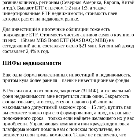
развивающиеся), регионам (Северная Америка, Европа, Китай
и т.д.). Бывают ETF с плечом 1:2 или 1:3, а также
инвертированные ETF недвижимости, стоимость паев
которых растет на падающем рынке.
Для инвестиций в ипотечные облигации тоже есть
подходящие ETF. Стоимость чистых активов самого крупного
из них – iShares MBS Bond ETF (NASDAQ: MBB) на
сегодняшний день составляет около $21 млн. Купонный доход
составляет 2,4% в год.
ПИФы недвижимости
Еще одна форма коллективных инвестиций в недвижимость,
притом куда более ранняя – паевые инвестиционные фонды.
В России они, в основном, закрытые (ЗПИФ), интервальный
фонд недвижимости мне встретился лишь один. Закрытость
фонда означает, что создается он надолго (обычно на
максимально допустимый законом срок – 15 лет), купить паи
вы сможете только при его формировании, а продать раньше
положенного срока – только если найдете желающего их у вас
приобрести. Управляющая компания или краудфандинговая
платформа может помочь вам с поиском покупателя, но
возьмет за свои труды комиссию. Также не исключено, что