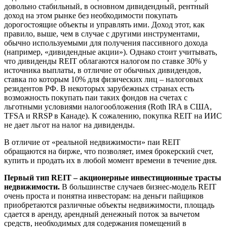
довольно стабильный, в основном дивидендный, рентный
доход на этом рынке без необходимости покупать
дорогостоящие объекты и управлять ими. Доход этот, как
правило, выше, чем в случае с другими инструментами,
обычно используемыми для получения пассивного дохода
(например, «дивидендные акции»). Однако стоит учитывать,
что дивиденды REIT облагаются налогом по ставке 30% у
источника выплаты, в отличие от обычных дивидендов,
ставка по которым 10% для физических лиц – налоговых
резидентов РФ. В некоторых зарубежных странах есть
возможность покупать паи таких фондов на счетах с
льготными условиями налогообложения (Roth IRA в США,
TFSA и RRSP в Канаде). К сожалению, покупка REIT на ИИС
не дает льгот на налог на дивиденды.
В отличие от «реальной недвижимости» паи REIT
обращаются на бирже, что позволяет, имея брокерский счет,
купить и продать их в любой момент времени в течение дня.
Первый тип REIT – акционерные инвестиционные трасты
недвижимости.
В большинстве случаев бизнес-модель REIT
очень проста и понятна инвесторам: на деньги пайщиков
приобретаются различные объекты недвижимости, площадь
сдается в аренду, арендный денежный поток за вычетом
средств, необходимых для содержания помещений в