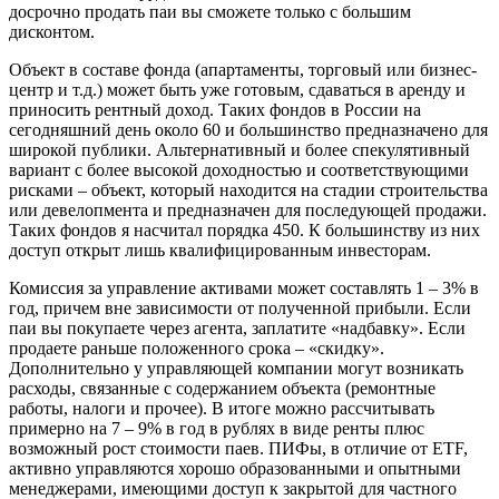
досрочно продать паи вы сможете только с большим
дисконтом.
Объект в составе фонда (апартаменты, торговый или бизнес-
центр и т.д.) может быть уже готовым, сдаваться в аренду и
приносить рентный доход. Таких фондов в России на
сегодняшний день около 60 и большинство предназначено для
широкой публики. Альтернативный и более спекулятивный
вариант с более высокой доходностью и соответствующими
рисками – объект, который находится на стадии строительства
или девелопмента и предназначен для последующей продажи.
Таких фондов я насчитал порядка 450. К большинству из них
доступ открыт лишь квалифицированным инвесторам.
Комиссия за управление активами может составлять 1 – 3% в
год, причем вне зависимости от полученной прибыли. Если
паи вы покупаете через агента, заплатите «надбавку». Если
продаете раньше положенного срока – «скидку».
Дополнительно у управляющей компании могут возникать
расходы, связанные с содержанием объекта (ремонтные
работы, налоги и прочее). В итоге можно рассчитывать
примерно на 7 – 9% в год в рублях в виде ренты плюс
возможный рост стоимости паев. ПИФы, в отличие от ETF,
активно управляются хорошо образованными и опытными
менеджерами, имеющими доступ к закрытой для частного