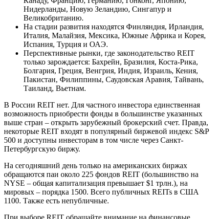
Канаду, Францию, Германию, Гонконг, Японию,
Нидерланды, Новую Зеландию, Сингапур и
Великобританию.
На стадии развития находятся Финляндия, Ирландия,
Италия, Малайзия, Мексика, Южные Африка и Корея,
Испания, Турция и ОАЭ.
Перспективные рынки, где законодательство REIT
только зарождается: Бахрейн, Бразилия, Коста-Рика,
Болгария, Греция, Венгрия, Индия, Израиль, Кения,
Пакистан, Филиппины, Саудовская Аравия, Тайвань,
Таиланд, Вьетнам.
В России REIT нет. Для частного инвестора единственная
возможность приобрести фонды в большинстве указанных
выше стран – открыть зарубежный брокерский счет. Правда,
некоторые REIT входят в популярный биржевой индекс S&P
500 и доступны инвесторам в том числе через Санкт-
Петербургскую биржу.
На сегодняшний день только на американских биржах
обращаются паи около 225 фондов REIT (большинство на
NYSE – общая капитализация превышает $1 трлн.), на
мировых – порядка 1500. Всего публичных REITs в США
1100. Также есть непубличные.
При выборе REIT обращайте внимание на финансовые