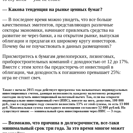
— Какова тенденция на рынке ценных бумаг?
— В последнее время можно увидеть, что все больше
качественных эмитентов, представляющих различные
секторы экономики, начинают привлекать средства на
развитие не через банки, а на открытом рынке, выпуская
облигации и предлагая их широкому кругу инвесторов.
Почему бы не поучаствовать в данных размещениях?
Присмотритесь к бумагам девелоперских, лизинговых,
приборостроительных компаний с доходностью от 12 до 17%.
Вместе с этим хотел бы предостеречь от инвестиций в
облигации, чья доходность к погашению превышает 25%:
игра не стоит свеч.
Также с начала 2015 года действует программа так называемых индивидуальных
инвестиционных счетов, дающая возможность каждому налоговому резиденту
ежегодно получать инвестиционный налоговый вычет. Так, если вы откроете
индивидуально-инвестиционный счет (ИИС), внесете на него, допустим, 100 000
руб., уже в следующем году сможете возместить 13% от этой суммы, то есть 13 000
руб. Максимальная сумма ежегодного возмещения составляет 52 000 рублей. Но
существует нюанс — минимальный срок инвестирования через ИИС — 3 года.
— Возможно, что причина в долгосрочности, все-таки
минимальный срок три года. За это время многое может