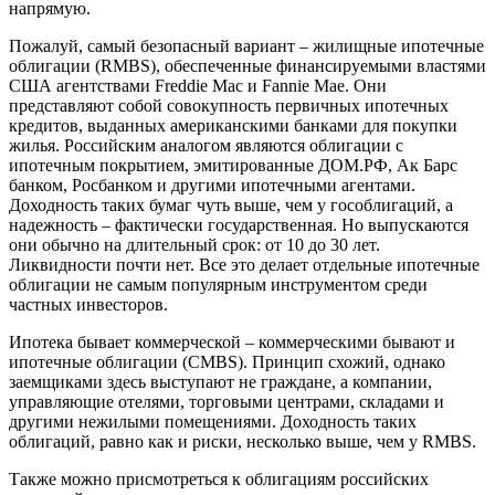
напрямую.
Пожалуй, самый безопасный вариант – жилищные ипотечные
облигации (RMBS), обеспеченные финансируемыми властями
США агентствами Freddie Mac и Fannie Mae. Они
представляют собой совокупность первичных ипотечных
кредитов, выданных американскими банками для покупки
жилья. Российским аналогом являются облигации с
ипотечным покрытием, эмитированные ДОМ.РФ, Ак Барс
банком, Росбанком и другими ипотечными агентами.
Доходность таких бумаг чуть выше, чем у гособлигаций, а
надежность – фактически государственная. Но выпускаются
они обычно на длительный срок: от 10 до 30 лет.
Ликвидности почти нет. Все это делает отдельные ипотечные
облигации не самым популярным инструментом среди
частных инвесторов.
Ипотека бывает коммерческой – коммерческими бывают и
ипотечные облигации (CMBS). Принцип схожий, однако
заемщиками здесь выступают не граждане, а компании,
управляющие отелями, торговыми центрами, складами и
другими нежилыми помещениями. Доходность таких
облигаций, равно как и риски, несколько выше, чем у RMBS.
Также можно присмотреться к облигациям российских