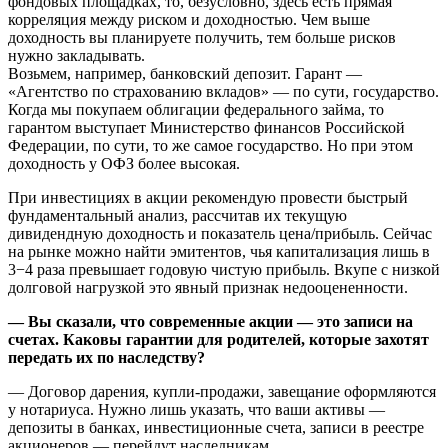
фондовых площадках, то, безусловно, здесь есть прямая
корреляция между риском и доходностью. Чем выше
доходность вы планируете получить, тем больше рисков
нужно закладывать.
Возьмем, например, банковский депозит. Гарант —
«Агентство по страхованию вкладов» — по сути, государство.
Когда мы покупаем облигации федерального займа, то
гарантом выступает Министерство финансов Российской
Федерации, по сути, то же самое государство. Но при этом
доходность у ОФЗ более высокая.
При инвестициях в акции рекомендую провести быстрый
фундаментальный анализ, рассчитав их текущую
дивидендную доходность и показатель цена/прибыль. Сейчас
на рынке можно найти эмитентов, чья капитализация лишь в
3−4 раза превышает годовую чистую прибыль. Вкупе с низкой
долговой нагрузкой это явный признак недооцененности.
— Вы сказали, что современные акции — это записи на
счетах. Каковы гарантии для родителей, которые захотят
передать их по наследству?
— Договор дарения, купли-продажи, завещание оформляются
у нотариуса. Нужно лишь указать, что ваши активы —
депозиты в банках, инвестиционные счета, записи в реестре
акционеров — перейдут наследникам.