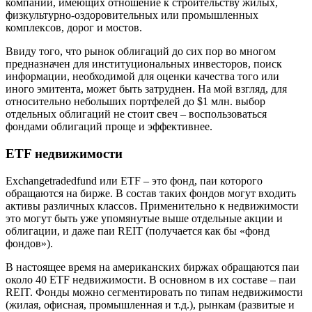
компаний, имеющих отношение к строительству жилых,
физкультурно-оздоровительных или промышленных
комплексов, дорог и мостов.
Ввиду того, что рынок облигаций до сих пор во многом
предназначен для институциональных инвесторов, поиск
информации, необходимой для оценки качества того или
иного эмитента, может быть затруднен. На мой взгляд, для
относительно небольших портфелей до $1 млн. выбор
отдельных облигаций не стоит свеч – воспользоваться
фондами облигаций проще и эффективнее.
ETF недвижимости
Exchangetradedfund или ETF – это фонд, паи которого
обращаются на бирже. В состав таких фондов могут входить
активы различных классов. Применительно к недвижимости
это могут быть уже упомянутые выше отдельные акции и
облигации, и даже паи REIT (получается как бы «фонд
фондов»).
В настоящее время на американских биржах обращаются паи
около 40 ETF недвижимости. В основном в их составе – паи
REIT. Фонды можно сегментировать по типам недвижимости
(жилая, офисная, промышленная и т.д.), рынкам (развитые и