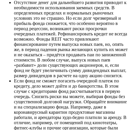
Отсутствие денег для дальнейшего развития приводит к
необходимости использования заемных средств. В
определенных пределах и нормальных рыночных
условиях это не страшно. Но если долг чрезмерный и
прибыль фонда снижается, что особенно вероятно в
период рецессии, возникают риски просрочки
очередных платежей. Рефинансировать кредит не всегда
возможно. Фонды REIT часто привлекают
финансирование путем выпуска новых паев, но, опять
же, в период падения рынка желающих купить их может
и не оказаться – придётся продавать паи по заниженной
стоимости. В любом случае, выпуск новых паев
«разбавит» доли существующих акционеров, и, если
фонд не будет увеличивать сумму дивидендных выплат,
размер дивидендов в расчете на одну акцию снизится.
Если фонд не сможет погасить очередной платеж по
кредиту, дело может дойти и до банкротства. В этом
случае с кредиторами фонд рассчитывается в первую
очередь. Снизить риски вы можете, выбирая фонды без
существенной долговой нагрузки. Обращайте внимание
и на специализацию фонда. Например, даже в
коронавирусный карантин продуктовые магазины
работали, и арендаторы худо-бедно платили за аренду. В
отличие, например, от помещений под кинотеатры,
фитнес-клубы и прочие организации, которые были