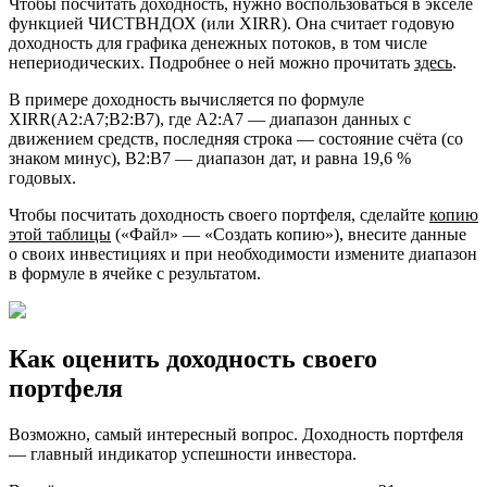
Чтобы посчитать доходность, нужно воспользоваться в экселе
функцией ЧИСТВНДОХ (или XIRR). Она считает годовую
доходность для графика денежных потоков, в том числе
непериодических. Подробнее о ней можно прочитать
здесь
.
В примере доходность вычисляется по формуле
XIRR(A2:A7;B2:B7), где A2:A7 — диапазон данных с
движением средств, последняя строка — состояние счёта (со
знаком минус), B2:B7 — диапазон дат, и равна 19,6 %
годовых.
Чтобы посчитать доходность своего портфеля, сделайте
копию
этой таблицы
(«Файл» — «Создать копию»), внесите данные
о своих инвестициях и при необходимости измените диапазон
в формуле в ячейке с результатом.
Как оценить доходность своего
портфеля
Возможно, самый интересный вопрос. Доходность портфеля
— главный индикатор успешности инвестора.