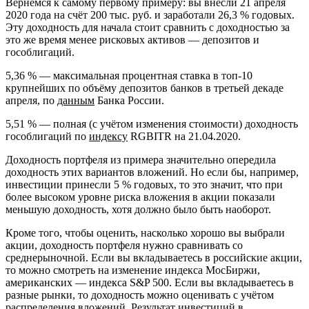
Вернёмся к самому первому примеру: вы внесли 21 апреля
2020 года на счёт 200 тыс. руб. и заработали 26,3 % годовых.
Эту доходность для начала стоит сравнить с доходностью за
это же время менее рисковых активов — депозитов и
гособлигаций.
5,36 % — максимальная процентная ставка в топ-10
крупнейших по объёму депозитов банков в третьей декаде
апреля, по
данным
Банка России.
5,51 % — полная (с учётом изменения стоимости) доходность
гособлигаций по
индексу
RGBITR на 21.04.2020.
Доходность портфеля из примера значительно опередила
доходность этих вариантов вложений. Но если бы, например,
инвестиции принесли 5 % годовых, то это значит, что при
более высоком уровне риска вложения в акции показали
меньшую доходность, хотя должно было быть наоборот.
Кроме того, чтобы оценить, насколько хорошо вы выбрали
акции, доходность портфеля нужно сравнивать со
среднерыночной. Если вы вкладываетесь в российские акции,
то можно смотреть на изменение индекса МосБиржи,
американских — индекса S&P 500. Если вы вкладываетесь в
разные рынки, то доходность можно оценивать с учётом
распределения вложений. Результат инвестиций в