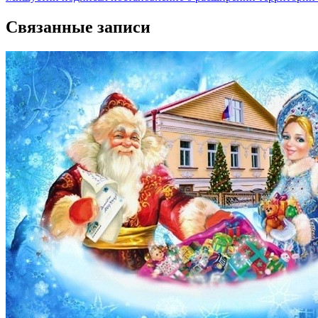
по
записям
Связанные записи