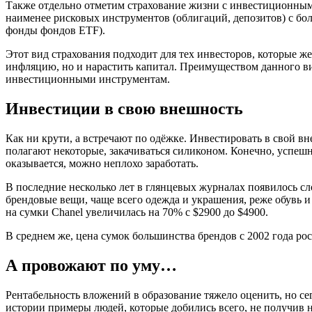
Также отдельно отметим страхование жизни с инвестиционным ко
наименее рисковых инструментов (облигаций, депозитов) с б
фонды фондов ETF).
Этот вид страхования подходит для тех инвесторов, которые ж
инфляцию, но и нарастить капитал. Преимуществом данного вид
инвестиционными инструментам.
Инвестиции в свою внешность
Как ни крути, а встречают по одёжке. Инвестировать в свой вн
полагают некоторые, закачиваться силиконом. Конечно, успе
оказывается, можно неплохо заработать.
В последние несколько лет в глянцевых журналах появилось сл
брендовые вещи, чаще всего одежда и украшения, реже обувь и 
на сумки Chanel увеличилась на 70% с $2900 до $4900.
В среднем же, цена сумок большинства брендов с 2002 года р
А провожают по уму…
Рентабельность вложений в образование тяжело оценить, но се
истории примеры людей, которые добились всего, не получив н