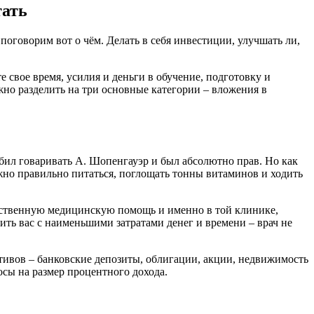
тать
оговорим вот о чём. Делать в себя инвестиции, улучшать ли,
 свое время, усилия и деньги в обучение, подготовку и
но разделить на три основные категории – вложения в
бил говаривать А. Шопенгауэр и был абсолютно прав. Но как
ужно правильно питаться, поглощать тонны витаминов и ходить
чественную медицинскую помощь и именно в той клинике,
ить вас с наименьшими затратами денег и времени – врач не
тивов – банковские депозиты, облигации, акции, недвижимость
осы на размер процентного дохода.