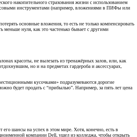
ческого накопительного страхования жизни с использованием
нансовыми инструментами (например, вложениями в ПИФы или
потерять основные вложения, то есть не только компенсировать
ь меньше нуля, как это частенько бывает с другими
алонах красоты, не вылезать из тренажёрных залов, или, как
тдохнувшим, но и на предметах гардероба и аксессуарах,
«инвестиционными кусочками» подразумеваются дорогие
можно будет продать с “прибылью”. Например, за пять лет цена
его шансы на успех в этом мире. Хотя, конечно, есть в
дноименной компании Dell, ушел из колледжа, чтобы открыть