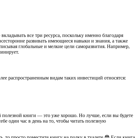
о вкладывать все три ресурса, поскольку именно благодаря
всесторонне развивать имеющиеся навыки и знания, а также
записывая глобальные и мелкие цели саморазвития. Например,
линирует.
лее распространенным видам таких инвестиций относятся:
 полезной книги — это уже хорошо. Но лучше, если вы будете
ебе один час в день на то, чтобы читать полезную
ь, то просто поместите книгу на полку в туалете 😳 Если книга