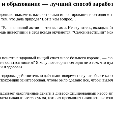
 и образование — лучший способ зарабо
олжаю знакомить вас с основами инвестирования и сегодня мы п
я тем, что дала природа? Вот в чём вопрос…
 “Ваш основной актив ― это вы сами. Не скупитесь, вкладывайте
едь инвестиции в себя всегда окупаются. “Самоинвестиции” мож
что поистине здоровый нищий счастливее больного короля”, — лю
не остаться нищим? Я хочу поговорить сегодня не о том, что н
и и здоровья.
 здоровья действительно даёт шанс вовремя получить более ка
страховщик заинтересован, чтобы было сделано все, чтобы вылеч
кладывает накопленные деньги в диверсифицированный набор ак
раста накапливается сумма, которая превышает накопленные взн