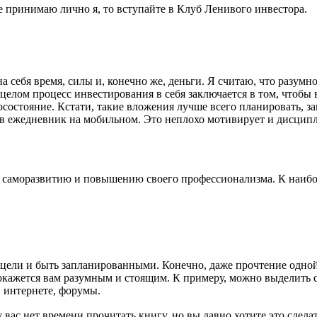
е принимаю лично я, то вступайте в Клуб Ленивого инвестора.
а себя время, силы и, конечно же, деньги. Я считаю, что разумн
елом процесс инвестирования в себя заключается в том, чтобы 
госостояние. Кстати, такие вложения лучше всего планировать, 
 в ежедневник на мобильном. Это неплохо мотивирует и дисцип
 саморазвитию и повышению своего профессионализма. К наибо
цели и быть запланированными. Конечно, даже прочтение одной
 покажется вам разумным и стоящим. К примеру, можно выделить с
 интернете, форумы.
вас нет времени прочитать книгу, но вы давно хотите это сделат