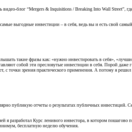
видео-блог “Mergers & Inquisitions / Breaking Into Wall Street”
самые выгодные инвестиции – в себя, ведь вы и есть свой самы
лышать такие фразы как: «нужно инвестировать в себя», «лучшие
тавляют собой эти пресловутые инвестиции в себя. Порой даже г
ет, с точки зрения практического применения. А потому я решил
егулярно публикую отчеты о результатах публичных инвестиций.
ей я разработал Курс ленивого инвестора, в котором пошагово 
минимум, бесплатную неделю обучения.