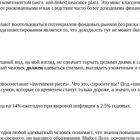
мпонентом (англ. unit-linked insurance plan). Это микс класси
олее рискованными и как следствие часто более доходными фи
елают воспользоваться потенциалом фондовых рынков без риска 
а инвестирования является то, что доходность тут не может быт
ешний вид, на мой взгляд, не означает торчать целыми днями в с
шный человек
должен
одеваться стильно, выглядеть ухоженным и о
овосочетание «investment pieces». Что это, спросите вы? Под 
сумки, которые со временем станут только дороже, а значит, их 
осла на 14% ежегодно при мировой инфляции в 2.5% годовых.
годня любой адекватный человек понимает, что знания повышают 
и среднего, ни высшего образования. Майкл Делл, основатель о