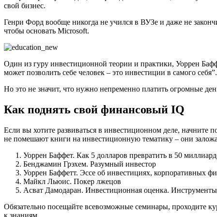
свой бизнес.
Генри Форд вообще никогда не учился в ВУЗе и даже не закончи
чтобы основать Microsoft.
Один из гуру инвестиционной теории и практики, Уоррен Баффе
может позволить себе человек – это инвестиции в самого себя”.
Но это не значит, что нужно непременно платить огромные ден
Как поднять свой финансовый IQ
Если вы хотите развиваться в инвестиционном деле, начните п
не помешают книги на инвестиционную тематику – они заложат
Уоррен Баффет. Как 5 долларов превратить в 50 миллиар
Бенджамин Грэхем. Разумный инвестор
Уоррен Баффетт. Эссе об инвестициях, корпоративных ф
Майкл Льюис. Покер лжецов
Асват Дамодаран. Инвестиционная оценка. Инструменты
Обязательно посещайте всевозможные семинары, проходите кур
к знаниям.