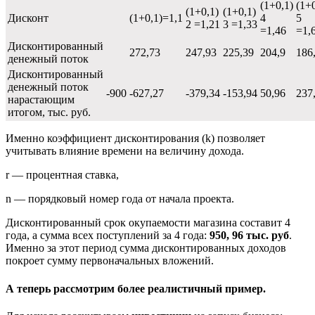
(1+0,1)
(1+0
(1+0,1)
(1+0,1)
Дисконт
(1+0,1)=1,1
4
5
2 =1,21
3 =1,33
=1,46
=1,
Дисконтированный
272,73
247,93
225,39
204,9
186
денежный поток
Дисконтированный
денежный поток
-900
-627,27
-379,34
-153,94
50,96
237
нарастающим
итогом, тыс. руб.
Именно коэффициент дисконтирования (k) позволяет
учитывать влияние времени на величину дохода.
r — процентная ставка,
n — порядковый номер года от начала проекта.
Дисконтированный срок окупаемости магазина составит 4
года, а сумма всех поступлений за 4 года:
950, 96 тыс. руб
.
Именно за этот период сумма дисконтированных доходов
покроет сумму первоначальных вложений.
А теперь рассмотрим более реалистичный пример.