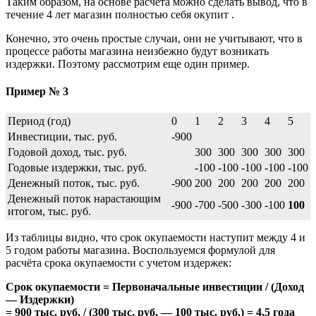
Таким образом, на основе расчета можно сделать вывод, что в
течение 4 лет магазин полностью себя окупит .
Конечно, это очень простые случаи, они не учитывают, что в
процессе работы магазина неизбежно будут возникать
издержки. Поэтому рассмотрим еще один пример.
Пример № 3
Период (год)
0
1
2
3
4
5
Инвестиции, тыс. руб.
-900
Годовой доход, тыс. руб.
300
300
300
300
300
Годовые издержки, тыс. руб.
-100
-100
-100
-100
-100
Денежный поток, тыс. руб.
-900
200
200
200
200
200
Денежный поток нарастающим
-900
-700
-500
-300
-100
100
итогом, тыс. руб.
Из таблицы видно, что срок окупаемости наступит между 4 и
5 годом работы магазина. Воспользуемся формулой для
расчёта срока окупаемости с учетом издержек:
Срок окупаемости = Первоначальные инвестиции / (Доход
— Издержки)
= 900 тыс. руб. / (300 тыс. руб. — 100 тыс. руб.) = 4,5 года