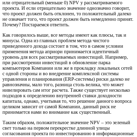
или отрицательный (меньше 0) NPV у рассматриваемого
проекта. И если отрицательно значение однозначно говорит,
что проект должен быть отклонен, то положительный далеко
не означает того, что проект должен быть немедленно принят.
Почему? Постараемся ответить.
Как говорилось выше, все методы имеют как плюсы, так и
минусы. Одна из главных проблем метода чистого
приведенного дохода состоит в том, что в самом условии
применения метода априори принимается идентичный
уровень для всех рассматриваемых инвестиций. Например,
при рассмотрении инвестиций в обновление парка
компьютеров Компании или же в прокладку локальных сетей
с одной стороны и во внедрение комплексной системы
управления и планирования (ERP-системы) риски далеко не
равнозначны, мало того, разница столь велика, что может
нивелировать сам итог расчета. Также существует несколько
подходов к определению внутренней ставки доходности
капитала, однако, учитывая то, что решение данного вопроса
целиком зависит от самой Компании, данный риск не
принимается нами во внимание как существенный.
Таким образом, положительное значение NPV – это зеленый
свет только на первом перекрестке длинной улицы
согласования проекта по инвестированию в информационные