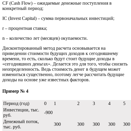
CF (Cash Flow) – ожидаемые денежные поступления в
конкретный период;
IC (Invest Capital) – сумма первоначальных инвестиций;
r – процентная ставка;
n – количество лет (месяцев) окупаемости.
Дисконтированный метод расчета основывается на
приведении стоимости будущих доходов к сегодняшнему
времени, то есть, сколько будут стоит будущие доходы в
«сегодняшних деньгах». Делается это для того, чтобы снизить
неопределенность. Ведь стоимость денег в будущем может
измениться существенно, поэтому легче рассчитать будущие
доходы на основе уже известных факторов.
Пример № 4
Период (год)
0
1
2
3
4
5
Инвестиции, тыс.
-900
руб.
Денежный поток,
300
300
300
300
300
тыс. руб.