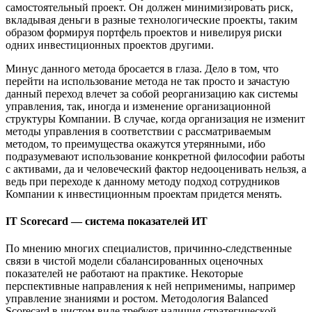
самостоятельный проект. Он должен минимизировать риск,
вкладывая деньги в разные технологические проекты, таким
образом формируя портфель проектов и нивелируя риски
одних инвестиционных проектов другими.
Минус данного метода бросается в глаза. Дело в том, что
перейти на использование метода не так просто и зачастую
данный переход влечет за собой реорганизацию как системы
управления, так, иногда и изменение организационной
структуры Компании. В случае, когда организация не изменит
методы управления в соответствии с рассматриваемым
методом, то преимущества окажутся утерянными, ибо
подразумевают использование конкретной философии работы
с активами, да и человеческий фактор недооценивать нельзя, а
ведь при переходе к данному методу подход сотрудников
Компании к инвестиционным проектам придется менять.
IT Scorecard — система показателей ИТ
По мнению многих специалистов, причинно-следственные
связи в чистой модели сбалансированных оценочных
показателей не работают на практике. Некоторые
перспективные направления к ней неприменимы, например
управление знаниями и ростом. Методология Balanced
Scorecard в чистом виде требует наличия стратегической