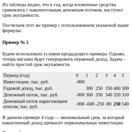
Из таблицы видно, что в год, когда вложенные средства
сравнялись с накопительным денежным потоком, наступил
срок окупаемости.
Посчитаем этот же пример с использованием указанной выше
формулы:
Пример № 2
Будем использовать условия предыдущего примера. Однако,
теперь магазин будет генерировать неравный доход. Задача –
найти простой срок окупаемости.
Период (год)
0
1
2
3
4
5
Инвестиции, тыс. руб.
-900
Годовой доход, тыс. руб.
300
250
350
400
300
Денежный поток, тыс. руб.
-900
300
350
340
320
310
Денежный поток нарастающим
-900
-600
-250
-90
230
540
итогом, тыс. руб.
В данном примере 4 года — минимальный срок, за который
накопленный доход превысит первоначальные инвестиции.