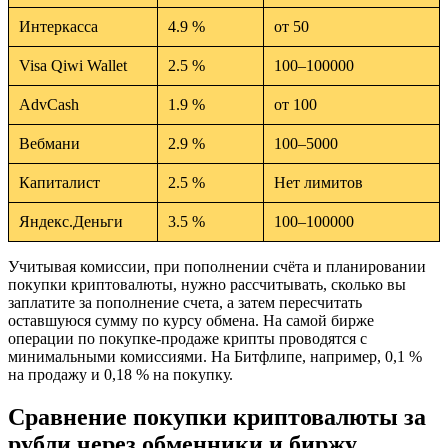
Интеркасса
4.9 %
от 50
Visa Qiwi Wallet
2.5 %
100–100000
AdvCash
1.9 %
от 100
Вебмани
2.9 %
100–5000
Капиталист
2.5 %
Нет лимитов
Яндекс.Деньги
3.5 %
100–100000
Учитывая комиссии, при пополнении счёта и планировании
покупки криптовалюты, нужно рассчитывать, сколько вы
заплатите за пополнение счета, а затем пересчитать
оставшуюся сумму по курсу обмена. На самой бирже
операции по покупке-продаже крипты проводятся с
минимальными комиссиями. На Битфлипе, например, 0,1 %
на продажу и 0,18 % на покупку.
Сравнение покупки криптовалюты за
рубли через обменники и биржу