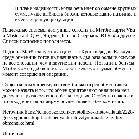
В плане надёжности, когда речь идёт об обмене крупных
сумм, лучше выбирать биржи, которые давно на рынке и
имеют хорошую репутацию.
Плалёжные системы доступные сегодня на Матби: карты Visa
и Mastercard, Qiwi, Яндекс.Деньги, Сбербанк, ВТБ24 и другие.
Список постоянно пополняется.
Недавно Матби запустил акцию — «Криптосреда». Каждую
среду обменник готов выплачивать в два раза больше бонусов
на все операции, чем в другие дни недели. Потратить бонусы
Матби можно добавив их к любой желаемой сумме обмена в
момент совершения операции.
Существенным преимуществом биржи перед обменником
можно назвать и то, что обмен криптовалют онлайн на ней
доступен круглосуточно и без выходных. Особенно важно то,
что ввод крипты на биржу осуществляется без комиссий.
Источник
https://tehnoobzor.com/cryptolife/o-kriptovaljutah/2228-
gde-vygodnee-kupit-i-obmenyat-kriptovalyutu-na-birzhe-ili-v-
obmennike.html
Источник