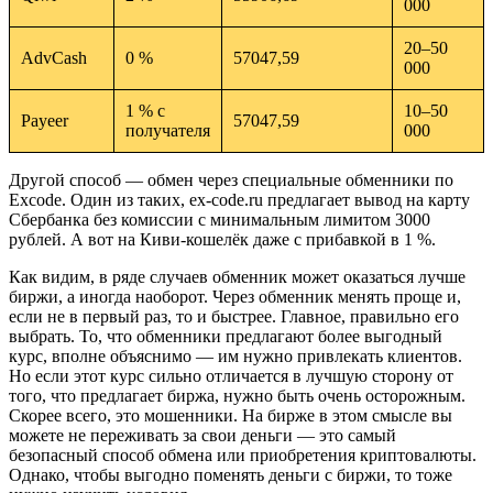
000
20–50
AdvCash
0 %
57047,59
000
1 % с
10–50
Payeer
57047,59
получателя
000
Другой способ — обмен через специальные обменники по
Excode. Один из таких, ex-code.ru предлагает вывод на карту
Сбербанка без комиссии с минимальным лимитом 3000
рублей. А вот на Киви-кошелёк даже с прибавкой в 1 %.
Как видим, в ряде случаев обменник может оказаться лучше
биржи, а иногда наоборот. Через обменник менять проще и,
если не в первый раз, то и быстрее. Главное, правильно его
выбрать. То, что обменники предлагают более выгодный
курс, вполне объяснимо — им нужно привлекать клиентов.
Но если этот курс сильно отличается в лучшую сторону от
того, что предлагает биржа, нужно быть очень осторожным.
Скорее всего, это мошенники. На бирже в этом смысле вы
можете не переживать за свои деньги — это самый
безопасный способ обмена или приобретения криптовалюты.
Однако, чтобы выгодно поменять деньги с биржи, то тоже