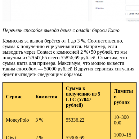
Перечень способов вывода денег с онлайн-биржи Exmo
Комиссия за вывод берётся от 1 до 3 %. Соответственно,
сумма к получению ещё уменьшится. Например, если
выводить через Contact с комиссией 2 %+50 рублей, то мы
получим из 57047,65 всего 55856,69 рублей. Отметим, что
сумма взята для примера. Максимум, что можно вывести
таким способом — 50000 рублей В других сервисах ситуация
будет выглядеть следующим образом:
Сумма к
Лимиты
получению из 5
Сервис
Комиссия
в
LTC (57047
рублях
рублей)
10–300
MoneyPolo
3 %
55336,22
000
1000–15
Qiwi
2 %
55906,69