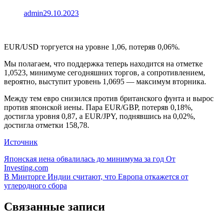
admin
29.10.2023
EUR/USD торгуется на уровне 1,06, потеряв 0,06%.
Мы полагаем, что поддержка теперь находится на отметке
1,0523, минимуме сегодняшних торгов, а сопротивлением,
вероятно, выступит уровень 1,0695 — максимум вторника.
Между тем евро снизился против британского фунта и вырос
против японской иены. Пара
EUR/GBP
, потеряв 0,18%,
достигла уровня 0,87, а
EUR/JPY
, поднявшись на 0,02%,
достигла отметки 158,78.
Источник
Навигация
Японская иена обвалилась до минимума за год От
Investing.com
по
В Минторге Индии считают, что Европа откажется от
записям
углеродного сбора
Связанные записи