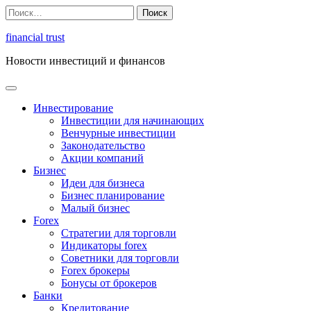
Перейти
Найти:
к
содержимому
financial trust
Новости инвестиций и финансов
Инвестирование
Инвестиции для начинающих
Венчурные инвестиции
Законодательство
Акции компаний
Бизнес
Идеи для бизнеса
Бизнес планирование
Малый бизнес
Forex
Стратегии для торговли
Индикаторы forex
Советники для торговли
Forex брокеры
Бонусы от брокеров
Банки
Кредитование