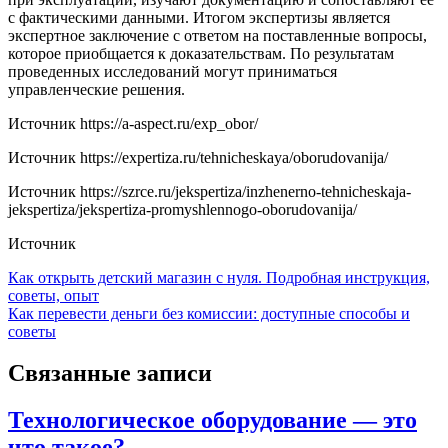
с фактическими данными. Итогом экспертизы является
экспертное заключение с ответом на поставленные вопросы,
которое приобщается к доказательствам. По результатам
проведенных исследований могут приниматься
управленческие решения.
Источник
https://a-aspect.ru/exp_obor/
Источник
https://expertiza.ru/tehnicheskaya/oborudovanija/
Источник
https://szrce.ru/jekspertiza/inzhenerno-tehnicheskaja-
jekspertiza/jekspertiza-promyshlennogo-oborudovanija/
Источник
Навигация
Как открыть детский магазин с нуля. Подробная инструкция,
советы, опыт
по
Как перевести деньги без комиссии: доступные способы и
записям
советы
Связанные записи
Технологическое оборудование — это
что такое?