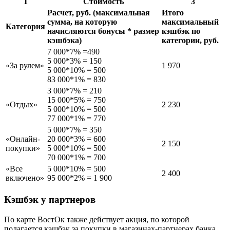
1
Стоимость
3
Расчет, руб. (максимальная
Итого
сумма, на которую
максимальный
Категория
начисляются бонусы * размер
кэшбэк по
кэшбэка)
категории, руб.
7 000*7% =490
5 000*3% = 150
«За рулем»
1 970
5 000*10% = 500
83 000*1% = 830
3 000*7% = 210
15 000*5% = 750
«Отдых»
2 230
5 000*10% = 500
77 000*1% = 770
5 000*7% = 350
«Онлайн-
20 000*3% = 600
2 150
покупки»
5 000*10% = 500
70 000*1% = 700
«Все
5 000*10% = 500
2 400
включено»
95 000*2% = 1 900
Кэшбэк у партнеров
По карте ВостОк также действует акция, по которой
полагается кэшбэк за покупки в магазинах-партнерах банка