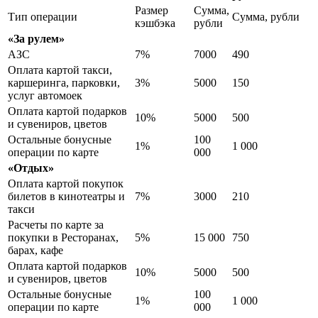
Размер
Сумма,
Тип операции
Сумма, рубли
кэшбэка
рубли
«За рулем»
АЗС
7%
7000
490
Оплата картой такси,
каршеринга, парковки,
3%
5000
150
услуг автомоек
Оплата картой подарков
10%
5000
500
и сувениров, цветов
Остальные бонусные
100
1%
1 000
операции по карте
000
«Отдых»
Оплата картой покупок
билетов в кинотеатры и
7%
3000
210
такси
Расчеты по карте за
покупки в Ресторанах,
5%
15 000
750
барах, кафе
Оплата картой подарков
10%
5000
500
и сувениров, цветов
Остальные бонусные
100
1%
1 000
операции по карте
000