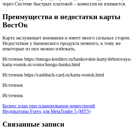
через Системе быстрых платежей – комиссия не взимается.
Преимущества и недостатки карты
ВостОк
Карта заслуживает внимания и имеет много сильных сторон.
Недостатков у банковского продукта немного, к тому же
некоторые из них можно избежать.
Источник
https://mnogo-kreditov.ru/bankovskie-karty/debetovaya-
karta-vostok-ot-vostochnogo-banka.html
Источник
https://cashback-card.ru/karta-vostok.html
Источник
Источник
Навигация
Бизнес план при планировании инвестиций
Индикаторы Forex для MetaTrader 5 (MT5)
по
записям
Связанные записи