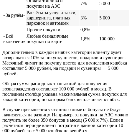
Оплата топлива и
7%
5 000
покупки на АЗС
Расчёты за услуги такси,
«За рулём»
каршеринга, платных
3%
5 000
парковок и автомоек
Прочие покупки
0,8%
—
«Всё
Любые безналичные
1,8%
100 000
включено»
покупки по карте
Дополнительно в каждой кэшбэк-категории клиенту будет
возвращаться 10% за покупку цветов, подарков и сувениров.
Месячный лимит на покупку цветов для начисления кэшбэка
составляет 5 000 рублей, на подарки и сувениры — 5 000
рублей.
Общая сумма расходных транзакций для получения
вознаграждения составляет 100 000 рублей в месяц. В
последнем столбце указана максимальная сумма покупок для
каждой категории, по которым банк выплачивает кэшбэк.
В случае превышения указанного лимита бонусы не будут
начисляться на разницу. Например, за покупки на АЗС можно
получить не более 350 бонусов в месяц (5 000 x 7%). Если в
расчётном периоде клиент потратил в данной категории 10
000 рублей, то с 5 000 кэшбэк не вернётся.