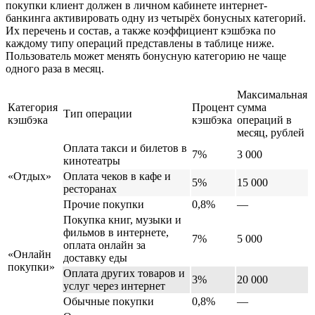
покупки клиент должен в личном кабинете интернет-
банкинга активировать одну из четырёх бонусных категорий.
Их перечень и состав, а также коэффициент кэшбэка по
каждому типу операций представлены в таблице ниже.
Пользователь может менять бонусную категорию не чаще
одного раза в месяц.
Максимальная
Категория
Процент
сумма
Тип операции
кэшбэка
кэшбэка
операций в
месяц, рублей
Оплата такси и билетов в
7%
3 000
кинотеатры
«Отдых»
Оплата чеков в кафе и
5%
15 000
ресторанах
Прочие покупки
0,8%
—
Покупка книг, музыки и
фильмов в интернете,
7%
5 000
оплата онлайн за
«Онлайн
доставку еды
покупки»
Оплата других товаров и
3%
20 000
услуг через интернет
Обычные покупки
0,8%
—